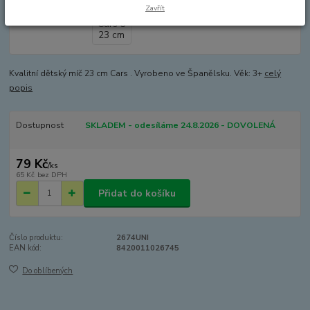
Zavřít
Kvalitní dětský míč 23 cm Cars . Vyrobeno ve Španělsku. Věk: 3+
celý
popis
Dostupnost
SKLADEM - odesíláme 24.8.2026 - DOVOLENÁ
79 Kč
/
ks
65 Kč
bez DPH
Přidat do košíku
Číslo produktu:
2674UNI
EAN kód:
8420011026745
Do oblíbených