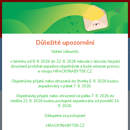
Vážení zákazníci, v termínu od 8. 8. 2026 do 23. 8. 2026 nebude z
důvodu čerpání dovolené probíhat expedice objednávek a bude omezen
provoz e-shopu HRACKYNABYTEK.CZ. Objednávky přijaté, nebo
uhrazené do čtvrtka 6. 8. 2026 budou expedovány v pátek 7. 8. 2026.
Objednávky přijaté, nebo uhrazené od pátku 7. 8. 2026 do neděle 23. 8.
2026 budou postupně expedovány od pondělí 24. 8. 2026. Děkujeme za
pochopení HRACKYNABYTEK.CZ
Důležité upozornění
0
ks
za
0,00 Kč
Vážení zákazníci,
v termínu od 8. 8. 2026 do 22. 8. 2026 nebude z důvodu čerpání
Menu
dovolené probíhat expedice objednávek a bude omezen provoz
e-shopu HRACKYNABYTEK.CZ.
Objednávky přijaté, nebo uhrazené do čtvrtka 6. 8. 2026 budou
Hledat
expedovány v pátek 7. 8. 2026.
Objednávky přijaté, nebo uhrazené od pátku 7. 8. 2026 do
Úvod
HRAČKY NA VEN A SPORT
MÍČE A MÍČKY
Míč Cars 3 23 cm
neděle 22. 8. 2026 budou postupně expedovány od pondělí 24.
8. 2026.
Míč Cars 3 23 cm
Děkujeme za pochopení
HRACKYNABYTEK.CZ