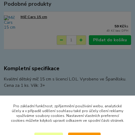
Podobné produkty
Míč Cars 15 cm
59 Kč
/
ks
49 Kč
bez DPH
Přidat do košíku
Kompletní specifikace
Kvalitní dětský míč 15 cm s licencí L.O.L. Vyrobeno ve Španělsku.
Cena za 1 ks. Věk: 3+
Pro základní funkčnost, zpříjemnění používání webu, analytické
Zboží zařazeno v kategoriích
účely a v případě udělení souhlasu také pro účely cílení reklamy
využíváme soubory cookies. Nastavení vlastních preferencí
HRAČKY NA VEN A SPORT
cookies můžete kdykoli upravit odkazem ve spodní části stránek.
MÍČE A MÍČKY