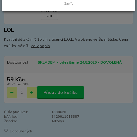
Zavřít
LOL
Kvalitní dětský míč 15 cm s licencí L.O.L. Vyrobeno ve Španělsku. Cena
za 1 ks. Věk: 3+
celý popis
Dostupnost
SKLADEM - odesíláme 24.8.2026 - DOVOLENÁ
59 Kč
/
ks
49 Kč
bez DPH
Přidat do košíku
Číslo produktu:
1338UNI
EAN kód:
8420011013387
Značka:
Alltoys
Do oblíbených