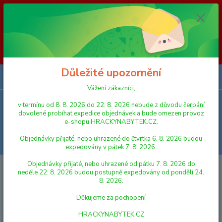
Vážení zákazníci, v termínu od 8. 8. 2026 do 23. 8. 2026 nebude z
důvodu čerpání dovolené probíhat expedice objednávek a bude omezen
provoz e-shopu HRACKYNABYTEK.CZ. Objednávky přijaté, nebo
uhrazené do čtvrtka 6. 8. 2026 budou expedovány v pátek 7. 8. 2026.
Objednávky přijaté, nebo uhrazené od pátku 7. 8. 2026 do neděle 23. 8.
2026 budou postupně expedovány od pondělí 24. 8. 2026. Děkujeme za
pochopení HRACKYNABYTEK.CZ
Důležité upozornění
0
ks
za
0,00 Kč
Vážení zákazníci,
v termínu od 8. 8. 2026 do 22. 8. 2026 nebude z důvodu čerpání
Menu
dovolené probíhat expedice objednávek a bude omezen provoz
e-shopu HRACKYNABYTEK.CZ.
Objednávky přijaté, nebo uhrazené do čtvrtka 6. 8. 2026 budou
Hledat
expedovány v pátek 7. 8. 2026.
Objednávky přijaté, nebo uhrazené od pátku 7. 8. 2026 do
Úvod
HRAČKY NA VEN A SPORT
MÍČE A MÍČKY
Míč L.O.L. 15 cm
neděle 22. 8. 2026 budou postupně expedovány od pondělí 24.
8. 2026.
Míč L.O.L. 15 cm
Děkujeme za pochopení
HRACKYNABYTEK.CZ