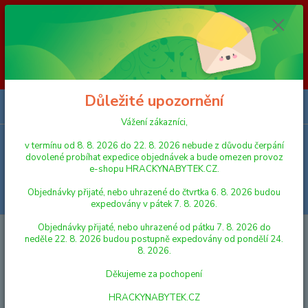
Vážení zákazníci, v termínu od 8. 8. 2026 do 23. 8. 2026 nebude z
důvodu čerpání dovolené probíhat expedice objednávek a bude omezen
provoz e-shopu HRACKYNABYTEK.CZ. Objednávky přijaté, nebo
uhrazené do čtvrtka 6. 8. 2026 budou expedovány v pátek 7. 8. 2026.
Objednávky přijaté, nebo uhrazené od pátku 7. 8. 2026 do neděle 23. 8.
2026 budou postupně expedovány od pondělí 24. 8. 2026. Děkujeme za
pochopení HRACKYNABYTEK.CZ
Důležité upozornění
0
ks
za
0,00 Kč
Vážení zákazníci,
v termínu od 8. 8. 2026 do 22. 8. 2026 nebude z důvodu čerpání
Menu
dovolené probíhat expedice objednávek a bude omezen provoz
e-shopu HRACKYNABYTEK.CZ.
Objednávky přijaté, nebo uhrazené do čtvrtka 6. 8. 2026 budou
Hledat
expedovány v pátek 7. 8. 2026.
Objednávky přijaté, nebo uhrazené od pátku 7. 8. 2026 do
Úvod
AUTA, LODĚ, LETADLA
VOJENSKÁ TECHNIKA
Mikro Land
neděle 22. 8. 2026 budou postupně expedovány od pondělí 24.
Rover Defender Military 14,5 cm kov zpětný chod s přívěsem s plachtou
8. 2026.
Mikro Land Rover Defender
Děkujeme za pochopení
Military 14,5 cm kov zpětný chod
HRACKYNABYTEK.CZ