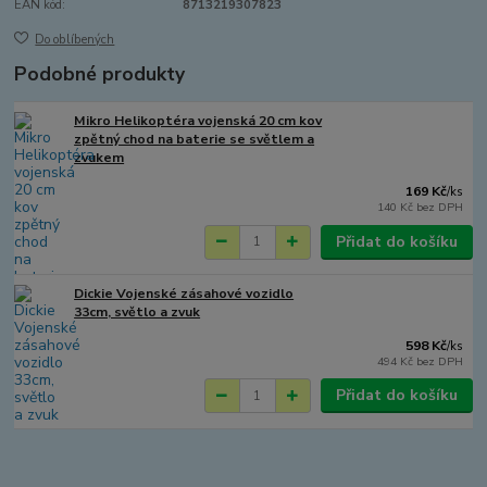
EAN kód:
8713219307823
Do oblíbených
Podobné produkty
Mikro Helikoptéra vojenská 20 cm kov
zpětný chod na baterie se světlem a
zvukem
169 Kč
/
ks
140 Kč
bez DPH
Přidat do košíku
Dickie Vojenské zásahové vozidlo
33cm, světlo a zvuk
598 Kč
/
ks
494 Kč
bez DPH
Přidat do košíku