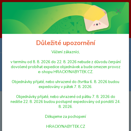
Vážení zákazníci, v termínu od 8. 8. 2026 do 23. 8. 2026 nebude z
důvodu čerpání dovolené probíhat expedice objednávek a bude omezen
provoz e-shopu HRACKYNABYTEK.CZ. Objednávky přijaté, nebo
uhrazené do čtvrtka 6. 8. 2026 budou expedovány v pátek 7. 8. 2026.
Objednávky přijaté, nebo uhrazené od pátku 7. 8. 2026 do neděle 23. 8.
2026 budou postupně expedovány od pondělí 24. 8. 2026. Děkujeme za
pochopení HRACKYNABYTEK.CZ
Důležité upozornění
0
ks
za
0,00 Kč
Vážení zákazníci,
v termínu od 8. 8. 2026 do 22. 8. 2026 nebude z důvodu čerpání
Menu
dovolené probíhat expedice objednávek a bude omezen provoz
e-shopu HRACKYNABYTEK.CZ.
Objednávky přijaté, nebo uhrazené do čtvrtka 6. 8. 2026 budou
Hledat
expedovány v pátek 7. 8. 2026.
Objednávky přijaté, nebo uhrazené od pátku 7. 8. 2026 do
Úvod
KUCHYŇKY, PRODEJNY A DOMÁCNOST
DOMÁCNOST, NÁDOBÍ
neděle 22. 8. 2026 budou postupně expedovány od pondělí 24.
A POTRAVINY
Mikro Sada nádobí 8 ks v síťce
8. 2026.
Mikro Sada nádobí 8 ks v síťce
Děkujeme za pochopení
HRACKYNABYTEK.CZ