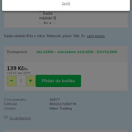
Zavřít
Sada nádobí 8 ks v síťce. Materiál: plast. Věk: 3+.
celý popis
Dostupnost
SKLADEM - odesíláme 24.8.2026 - DOVOLENÁ
139 Kč
/
ks
115 Kč
bez DPH
Přidat do košíku
Číslo produktu:
25877
EAN kód:
8592117258778
Výrobce:
Mikro Trading
Do oblíbených