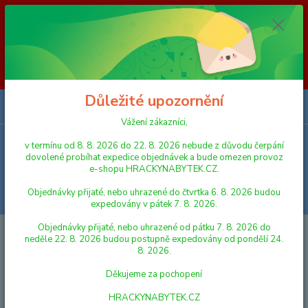
Vážení zákazníci, v termínu od 8. 8. 2026 do 23. 8. 2026 nebude z
důvodu čerpání dovolené probíhat expedice objednávek a bude omezen
provoz e-shopu HRACKYNABYTEK.CZ. Objednávky přijaté, nebo
uhrazené do čtvrtka 6. 8. 2026 budou expedovány v pátek 7. 8. 2026.
Objednávky přijaté, nebo uhrazené od pátku 7. 8. 2026 do neděle 23. 8.
2026 budou postupně expedovány od pondělí 24. 8. 2026. Děkujeme za
pochopení HRACKYNABYTEK.CZ
Důležité upozornění
0
ks
za
0,00 Kč
Vážení zákazníci,
v termínu od 8. 8. 2026 do 22. 8. 2026 nebude z důvodu čerpání
Menu
dovolené probíhat expedice objednávek a bude omezen provoz
e-shopu HRACKYNABYTEK.CZ.
Objednávky přijaté, nebo uhrazené do čtvrtka 6. 8. 2026 budou
Hledat
expedovány v pátek 7. 8. 2026.
Objednávky přijaté, nebo uhrazené od pátku 7. 8. 2026 do
Úvod
AUTA, LODĚ, LETADLA
SIKU
Mikro Trading Čajový set v košíku
neděle 22. 8. 2026 budou postupně expedovány od pondělí 24.
4 barvy v síťce
8. 2026.
Mikro Trading Čajový set v košíku
Děkujeme za pochopení
4 barvy v síťce
HRACKYNABYTEK.CZ