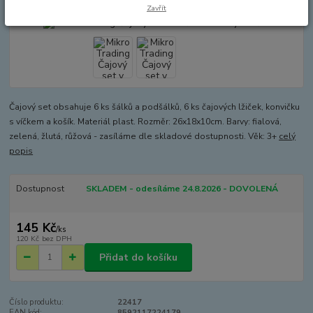
Zavřít
Čajový set obsahuje 6 ks šálků a podšálků, 6 ks čajových lžiček, konvičku
s víčkem a košík. Materiál plast. Rozměr: 26x18x10cm. Barvy: fialová,
zelená, žlutá, růžová - zasíláme dle skladové dostupnosti. Věk: 3+
celý
popis
Dostupnost
SKLADEM - odesíláme 24.8.2026 - DOVOLENÁ
145 Kč
/
ks
120 Kč
bez DPH
Přidat do košíku
Číslo produktu:
22417
EAN kód:
8592117224179