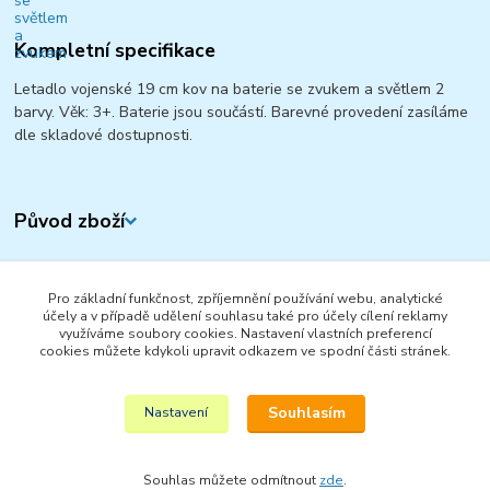
Kompletní specifikace
Letadlo vojenské 19 cm kov na baterie se zvukem a světlem 2
barvy. Věk: 3+. Baterie jsou součástí. Barevné provedení zasíláme
dle skladové dostupnosti.
Původ zboží
Zboží zařazeno v kategoriích
Pro základní funkčnost, zpříjemnění používání webu, analytické
AUTA, LODĚ, LETADLA
účely a v případě udělení souhlasu také pro účely cílení reklamy
využíváme soubory cookies. Nastavení vlastních preferencí
VOJENSKÁ TECHNIKA
cookies můžete kdykoli upravit odkazem ve spodní části stránek.
LETADLA
Souhlasím
Nastavení
Souhlas můžete odmítnout
zde
.