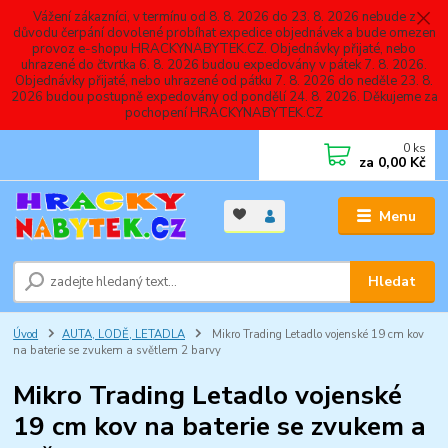
Vážení zákazníci, v termínu od 8. 8. 2026 do 23. 8. 2026 nebude z
důvodu čerpání dovolené probíhat expedice objednávek a bude omezen
provoz e-shopu HRACKYNABYTEK.CZ. Objednávky přijaté, nebo
uhrazené do čtvrtka 6. 8. 2026 budou expedovány v pátek 7. 8. 2026.
Objednávky přijaté, nebo uhrazené od pátku 7. 8. 2026 do neděle 23. 8.
2026 budou postupně expedovány od pondělí 24. 8. 2026. Děkujeme za
pochopení HRACKYNABYTEK.CZ
0
ks
za
0,00 Kč
Menu
Hledat
Úvod
AUTA, LODĚ, LETADLA
Mikro Trading Letadlo vojenské 19 cm kov
na baterie se zvukem a světlem 2 barvy
Mikro Trading Letadlo vojenské
19 cm kov na baterie se zvukem a