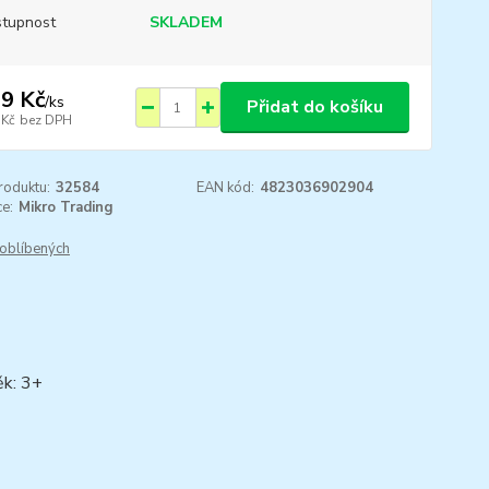
tupnost
SKLADEM
9 Kč
/
ks
Přidat do košíku
 Kč
bez DPH
roduktu:
32584
EAN kód:
4823036902904
e:
Mikro Trading
oblíbených
ěk: 3+