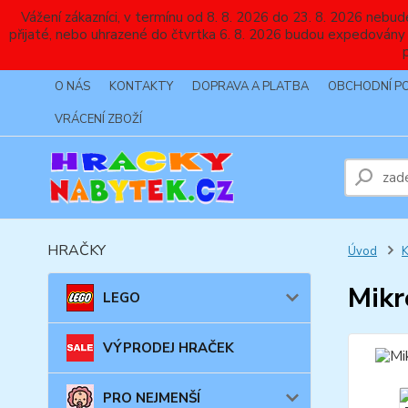
Vážení zákazníci, v termínu od 8. 8. 2026 do 23. 8. 2026 
přijaté, nebo uhrazené do čtvrtka 6. 8. 2026 budou expedovány
O NÁS
KONTAKTY
DOPRAVA A PLATBA
OBCHODNÍ P
VRÁCENÍ ZBOŽÍ
HRAČKY
Úvod
Mikr
LEGO
VÝPRODEJ HRAČEK
PRO NEJMENŠÍ