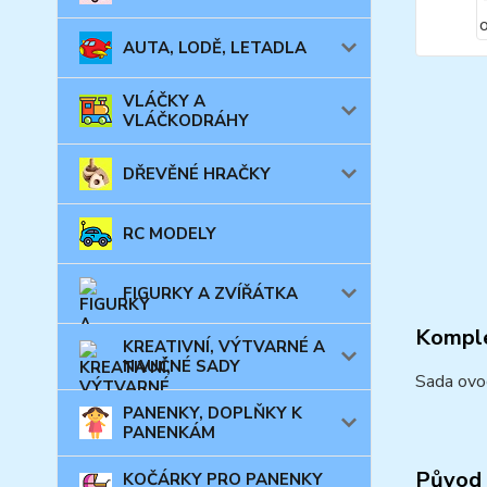
AUTA, LODĚ, LETADLA
VLÁČKY A
VLÁČKODRÁHY
DŘEVĚNÉ HRAČKY
RC MODELY
FIGURKY A ZVÍŘÁTKA
Komple
KREATIVNÍ, VÝTVARNÉ A
NAUČNÉ SADY
Sada ovoc
PANENKY, DOPLŇKY K
PANENKÁM
Původ 
KOČÁRKY PRO PANENKY