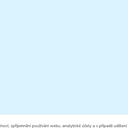
čnost, zpříjemnění používání webu, analytické účely a v případě udělení