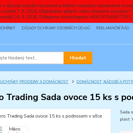
nebude z důvodu čerpání dovolené probíhat expedice objednávek
 v pátek 7. 8. 2026. Objednávky přijaté, nebo uhrazené od pátku
pondělí 24. 8. 2026. Děkujeme za pochopení HRACKYNABYTEK.C
ODMÍNKY
ZÁSADY OCHRANY OSOBNÍCH ÚDAJŮ
REKLAMAČNÍ ŘÁD
Hledat
KUCHYŇKY, PRODEJNY A DOMÁCNOST
DOMÁCNOST, NÁDOBÍ A POTR
o Trading Sada ovoce 15 ks s po
Sada o
plast.