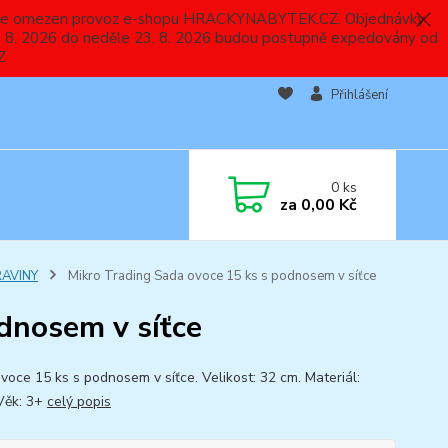
 a bude omezen provoz e-shopu HRACKYNABYTEK.CZ. Objednávky
 7. 8. 2026 do neděle 23. 8. 2026 budou postupně expedovány od
Z
Přihlášení
0
ks
za
0,00 Kč
AVINY
Mikro Trading Sada ovoce 15 ks s podnosem v síťce
dnosem v síťce
voce 15 ks s podnosem v síťce. Velikost: 32 cm. Materiál:
 Věk: 3+
celý popis