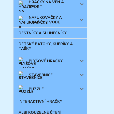
HRAČKY NA VEN A
SPORT
NAFUKOVAČKY A
HRAČKY K VODĚ
DEŠTNÍKY A SLUNEČNÍKY
DĚTSKÉ BATOHY, KUFŘÍKY A
TAŠKY
PLYŠOVÉ HRAČKY
STAVEBNICE
PUZZLE
INTERAKTIVNÍ HRAČKY
ALBI KOUZELNÉ ČTENÍ