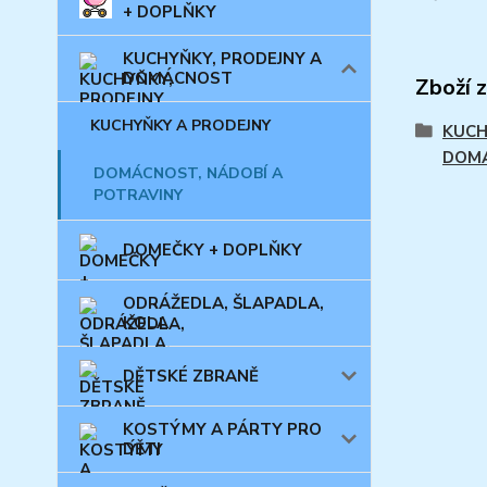
+ DOPLŇKY
KUCHYŇKY, PRODEJNY A
DOMÁCNOST
Zboží 
KUCHYŇKY A PRODEJNY
KUCH
DOM
DOMÁCNOST, NÁDOBÍ A
POTRAVINY
DOMEČKY + DOPLŇKY
ODRÁŽEDLA, ŠLAPADLA,
KOLA
DĚTSKÉ ZBRANĚ
KOSTÝMY A PÁRTY PRO
DĚTI