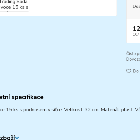
Dos
12
107
Číslo p
Dovozc
Do 
tní specifikace
e 15 ks s podnosem v síťce. Velikost: 32 cm. Materiál: plast. V
zboží