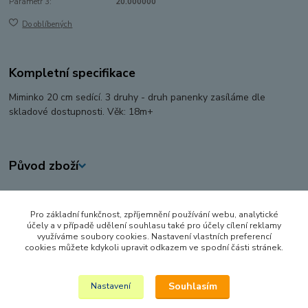
Parametr 3:
20.000000
Do oblíbených
Kompletní specifikace
Miminko 20 cm sedící. 3 druhy - druh panenky zasíláme dle
skladové dostupnosti. Věk: 18m+
Původ zboží
Zboží zařazeno v kategoriích
Pro základní funkčnost, zpříjemnění používání webu, analytické
PANENKY, DOPLŇKY K PANENKÁM
účely a v případě udělení souhlasu také pro účely cílení reklamy
využíváme soubory cookies. Nastavení vlastních preferencí
PANENKY
cookies můžete kdykoli upravit odkazem ve spodní části stránek.
Miminka
Souhlasím
Nastavení