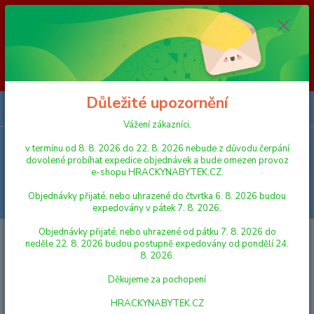
Vážení zákazníci, v termínu od 8. 8. 2026 do 23. 8. 2026 nebude z
důvodu čerpání dovolené probíhat expedice objednávek a bude omezen
provoz e-shopu HRACKYNABYTEK.CZ. Objednávky přijaté, nebo
uhrazené do čtvrtka 6. 8. 2026 budou expedovány v pátek 7. 8. 2026.
Objednávky přijaté, nebo uhrazené od pátku 7. 8. 2026 do neděle 23. 8.
2026 budou postupně expedovány od pondělí 24. 8. 2026. Děkujeme za
pochopení HRACKYNABYTEK.CZ
Důležité upozornění
0
ks
za
0,00 Kč
Vážení zákazníci,
v termínu od 8. 8. 2026 do 22. 8. 2026 nebude z důvodu čerpání
Menu
dovolené probíhat expedice objednávek a bude omezen provoz
e-shopu HRACKYNABYTEK.CZ.
Objednávky přijaté, nebo uhrazené do čtvrtka 6. 8. 2026 budou
Hledat
expedovány v pátek 7. 8. 2026.
Objednávky přijaté, nebo uhrazené od pátku 7. 8. 2026 do
Úvod
PANENKY, DOPLŇKY K PANENKÁM
Mikro Trading Miminko 20 cm
neděle 22. 8. 2026 budou postupně expedovány od pondělí 24.
sedící
8. 2026.
Mikro Trading Miminko 20 cm
Děkujeme za pochopení
sedící
HRACKYNABYTEK.CZ