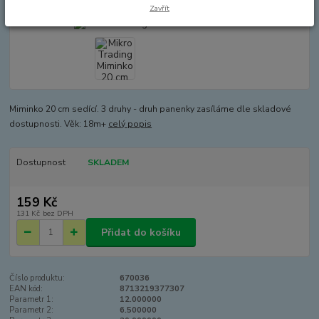
Zavřít
Miminko 20 cm sedící. 3 druhy - druh panenky zasíláme dle skladové
dostupnosti. Věk: 18m+
celý popis
Dostupnost
SKLADEM
159 Kč
131 Kč
bez DPH
Přidat do košíku
Číslo produktu:
670036
EAN kód:
8713219377307
Parametr 1:
12.000000
Parametr 2:
6.500000