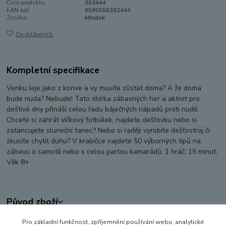
Číslo produktu:
302444
EAN kód:
8595558302444
Značka:
Mindok
Do oblíbených
Kompletní specifikace
Venku leje jako z konve a vy musíte zůstat doma? A že doma
bude nuda? Nebude! Tato sbírka zábavných her a aktivit pro
deštivé dny přináší celou řadu báječných nápadů proti nudě.
Chcete si zahrát víčkový fotbálek, najdete dešťovku nebo si
zatancujete sluneční tanec? Nebo si raději vyrobíte dešťostroj či
zkusíte chytit duhu? V krabičce najdete 50 výborných tipů na
zábavu o samotě nebo s celou partou kamarádů. 1 hráč, 15 minut,
Věk 8+
Původ zboží
Pro základní funkčnost, zpříjemnění používání webu, analytické
Zboží zařazeno v kategoriích