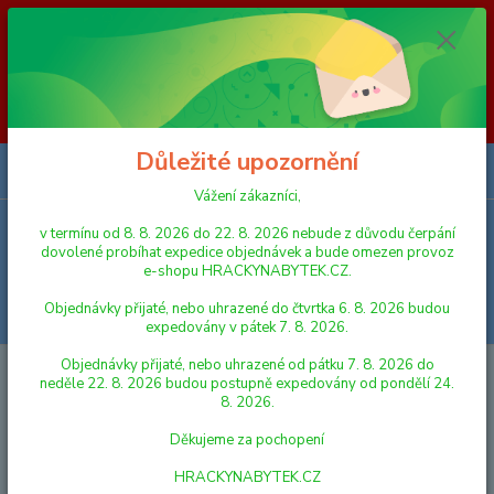
Vážení zákazníci, v termínu od 8. 8. 2026 do 23. 8. 2026 nebude z
důvodu čerpání dovolené probíhat expedice objednávek a bude omezen
provoz e-shopu HRACKYNABYTEK.CZ. Objednávky přijaté, nebo
uhrazené do čtvrtka 6. 8. 2026 budou expedovány v pátek 7. 8. 2026.
Objednávky přijaté, nebo uhrazené od pátku 7. 8. 2026 do neděle 23. 8.
2026 budou postupně expedovány od pondělí 24. 8. 2026. Děkujeme za
pochopení HRACKYNABYTEK.CZ
Důležité upozornění
0
ks
za
0,00 Kč
Vážení zákazníci,
v termínu od 8. 8. 2026 do 22. 8. 2026 nebude z důvodu čerpání
Menu
dovolené probíhat expedice objednávek a bude omezen provoz
e-shopu HRACKYNABYTEK.CZ.
Objednávky přijaté, nebo uhrazené do čtvrtka 6. 8. 2026 budou
Hledat
expedovány v pátek 7. 8. 2026.
Objednávky přijaté, nebo uhrazené od pátku 7. 8. 2026 do
Úvod
HRY A HLAVOLAMY
KARTY A KARETNÍ HRY
Mindok 50
neděle 22. 8. 2026 budou postupně expedovány od pondělí 24.
skvělých nápadů pro deštivé dny
8. 2026.
Mindok 50 skvělých nápadů pro
Děkujeme za pochopení
deštivé dny
HRACKYNABYTEK.CZ