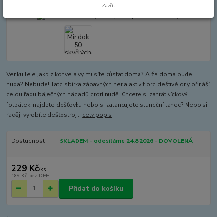
Zavřít
Venku leje jako z konve a vy musíte zůstat doma? A že doma bude
nuda? Nebude! Tato sbírka zábavných her a aktivit pro deštivé dny přináší
celou řadu báječných nápadů proti nudě. Chcete si zahrát víčkový
fotbálek, najdete dešťovku nebo si zatancujete sluneční tanec? Nebo si
raději vyrobíte dešťostroj...
celý popis
Dostupnost
SKLADEM - odesíláme 24.8.2026 - DOVOLENÁ
229 Kč
/
ks
189 Kč
bez DPH
Přidat do košíku