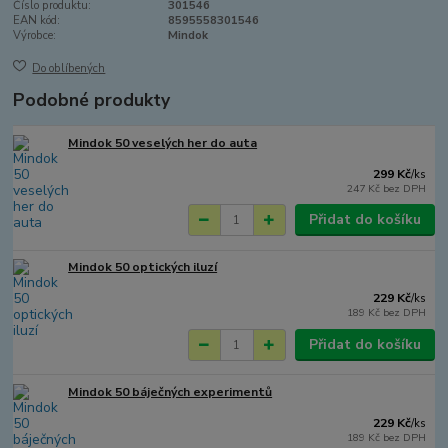
Číslo produktu:
301546
EAN kód:
8595558301546
Výrobce:
Mindok
Do oblíbených
Podobné produkty
Mindok 50 veselých her do auta
299 Kč
/
ks
247 Kč
bez DPH
Přidat do košíku
Mindok 50 optických iluzí
229 Kč
/
ks
189 Kč
bez DPH
Přidat do košíku
Mindok 50 báječných experimentů
229 Kč
/
ks
189 Kč
bez DPH