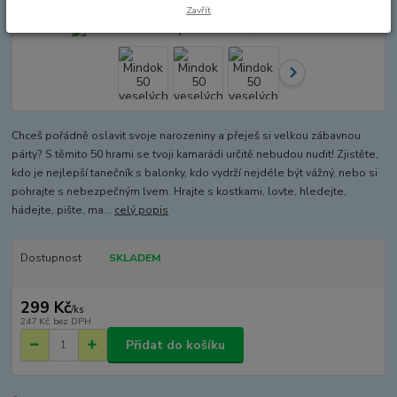
Zavřít
Chceš pořádně oslavit svoje narozeniny a přeješ si velkou zábavnou
párty? S těmito 50 hrami se tvoji kamarádi určitě nebudou nudit! Zjistěte,
kdo je nejlepší tanečník s balonky, kdo vydrží nejdéle být vážný, nebo si
pohrajte s nebezpečným lvem. Hrajte s kostkami, lovte, hledejte,
hádejte, pište, ma...
celý popis
Dostupnost
SKLADEM
299 Kč
/
ks
247 Kč
bez DPH
Přidat do košíku