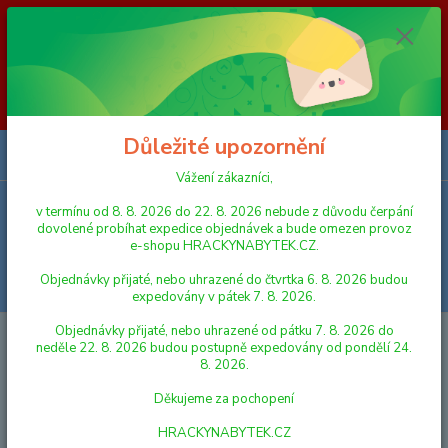
Vážení zákazníci, v termínu od 8. 8. 2026 do 23. 8. 2026 nebude z
důvodu čerpání dovolené probíhat expedice objednávek a bude omezen
provoz e-shopu HRACKYNABYTEK.CZ. Objednávky přijaté, nebo
uhrazené do čtvrtka 6. 8. 2026 budou expedovány v pátek 7. 8. 2026.
Objednávky přijaté, nebo uhrazené od pátku 7. 8. 2026 do neděle 23. 8.
2026 budou postupně expedovány od pondělí 24. 8. 2026. Děkujeme za
pochopení HRACKYNABYTEK.CZ
Důležité upozornění
0
ks
za
0,00 Kč
Vážení zákazníci,
v termínu od 8. 8. 2026 do 22. 8. 2026 nebude z důvodu čerpání
Menu
dovolené probíhat expedice objednávek a bude omezen provoz
e-shopu HRACKYNABYTEK.CZ.
Objednávky přijaté, nebo uhrazené do čtvrtka 6. 8. 2026 budou
Hledat
expedovány v pátek 7. 8. 2026.
Objednávky přijaté, nebo uhrazené od pátku 7. 8. 2026 do
Úvod
HRY A HLAVOLAMY
PÁRTY HRY
Mindok 50 veselých her na
neděle 22. 8. 2026 budou postupně expedovány od pondělí 24.
dětskou oslavu
8. 2026.
Mindok 50 veselých her na
Děkujeme za pochopení
dětskou oslavu
HRACKYNABYTEK.CZ