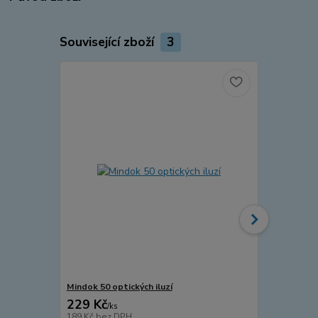
Související zboží
3
Mindok 50 optických iluzí
Mac Toys Ší
229 Kč
448 Kč
/
ks
/
ks
189 Kč
bez DPH
370 Kč
bez 