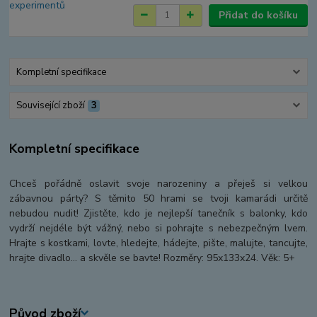
Přidat do košíku
Kompletní specifikace
Související zboží
3
Kompletní specifikace
Chceš pořádně oslavit svoje narozeniny a přeješ si velkou
zábavnou párty? S těmito 50 hrami se tvoji kamarádi určitě
nebudou nudit! Zjistěte, kdo je nejlepší tanečník s balonky, kdo
vydrží nejdéle být vážný, nebo si pohrajte s nebezpečným lvem.
Hrajte s kostkami, lovte, hledejte, hádejte, pište, malujte, tancujte,
hrajte divadlo… a skvěle se bavte! Rozměry: 95x133x24. Věk: 5+
Původ zboží