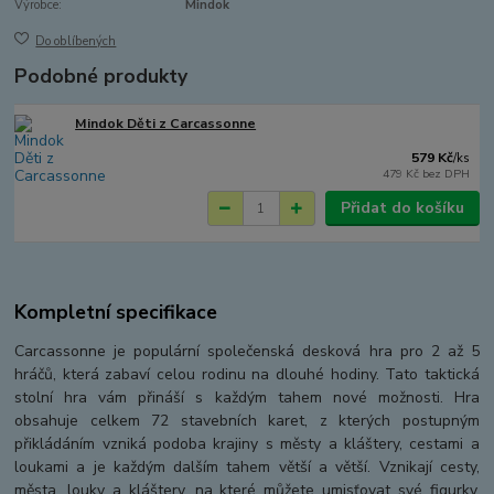
Výrobce:
Mindok
Do oblíbených
Podobné produkty
Mindok Děti z Carcassonne
579 Kč
/
ks
479 Kč
bez DPH
Přidat do košíku
Kompletní specifikace
Carcassonne je populární společenská desková hra pro 2 až 5
hráčů, která zabaví celou rodinu na dlouhé hodiny. Tato taktická
stolní hra vám přináší s každým tahem nové možnosti. Hra
obsahuje celkem 72 stavebních karet, z kterých postupným
přikládáním vzniká podoba krajiny s městy a kláštery, cestami a
loukami a je každým dalším tahem větší a větší. Vznikají cesty,
města, louky a kláštery, na které můžete umisťovat své figurky,