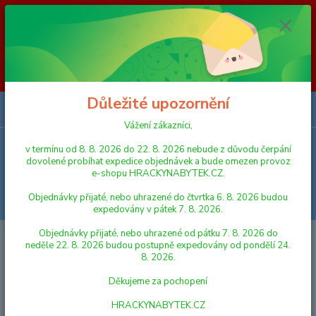
Vážení zákazníci, v termínu od 8. 8. 2026 do 23. 8. 2026 nebude z
důvodu čerpání dovolené probíhat expedice objednávek a bude omezen
provoz e-shopu HRACKYNABYTEK.CZ. Objednávky přijaté, nebo
uhrazené do čtvrtka 6. 8. 2026 budou expedovány v pátek 7. 8. 2026.
Objednávky přijaté, nebo uhrazené od pátku 7. 8. 2026 do neděle 23. 8.
2026 budou postupně expedovány od pondělí 24. 8. 2026. Děkujeme za
pochopení HRACKYNABYTEK.CZ
Důležité upozornění
0
ks
za
0,00 Kč
Vážení zákazníci,
v termínu od 8. 8. 2026 do 22. 8. 2026 nebude z důvodu čerpání
Menu
dovolené probíhat expedice objednávek a bude omezen provoz
e-shopu HRACKYNABYTEK.CZ.
Objednávky přijaté, nebo uhrazené do čtvrtka 6. 8. 2026 budou
Hledat
expedovány v pátek 7. 8. 2026.
Objednávky přijaté, nebo uhrazené od pátku 7. 8. 2026 do
Úvod
HRY A HLAVOLAMY
STOLNÍ HRY
Mindok Carcassonne
neděle 22. 8. 2026 budou postupně expedovány od pondělí 24.
základní hra
8. 2026.
Mindok Carcassonne základní hra
Děkujeme za pochopení
HRACKYNABYTEK.CZ