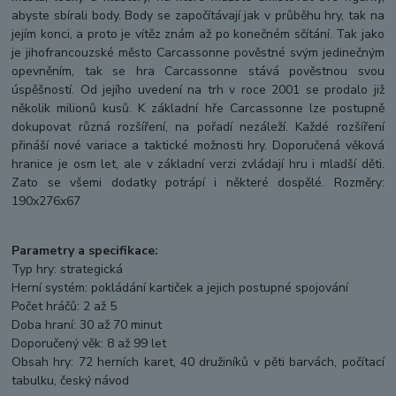
abyste sbírali body. Body se započítávají jak v průběhu hry, tak na
jejím konci, a proto je vítěz znám až po konečném sčítání. Tak jako
je jihofrancouzské město Carcassonne pověstné svým jedinečným
opevněním, tak se hra Carcassonne stává pověstnou svou
úspěšností. Od jejího uvedení na trh v roce 2001 se prodalo již
několik milionů kusů. K základní hře Carcassonne lze postupně
dokupovat různá rozšíření, na pořadí nezáleží. Každé rozšíření
přináší nové variace a taktické možnosti hry. Doporučená věková
hranice je osm let, ale v základní verzi zvládají hru i mladší děti.
Zato se všemi dodatky potrápí i některé dospělé. Rozměry:
190x276x67
Parametry a specifikace:
Typ hry: strategická
Herní systém: pokládání kartiček a jejich postupné spojování
Počet hráčů: 2 až 5
Doba hraní: 30 až 70 minut
Doporučený věk: 8 až 99 let
Obsah hry: 72 herních karet, 40 družiníků v pěti barvách, počítací
tabulku, český návod