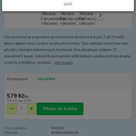
Zavřít
Carcassonne je populární společenská desková hra pro 2 až 5 hráčů,
která zabaví celou rodinu na dlouhé hodiny. Tato taktická stolní hra vám
přináší s každým tahem nové možnosti. Hra obsahuje celkem 72
stavebních karet, z kterých postupným přikládáním vzniká podoba krajiny
s městy a kláštery, cestami...
celý popis
Dostupnost
SKLADEM
579 Kč
/
ks
479 Kč
bez DPH
Přidat do košíku
Číslo produktu:
300105
EAN kód:
8595558300105