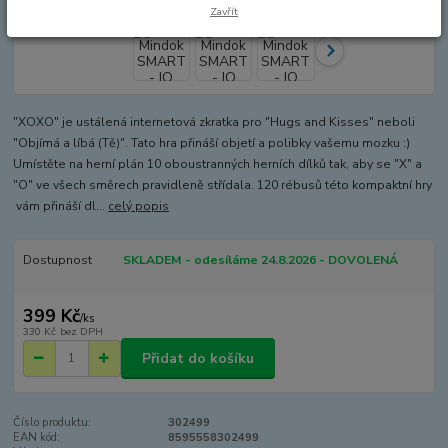
Zavřít
"XOXO" je ustálená internetová zkratka pro "Hugs and Kisses" neboli
"Objímá a líbá (Tě)". Tato hra přináší objetí a polibky vašemu mozku :)
Umístěte na herní plán 10 oboustranných herních dílků tak, aby se "X" a
"O" ve všech směrech pravidleně střídala. 120 rébusů této kompaktní hry
vám přináší dl...
celý popis
Dostupnost
SKLADEM - odesíláme 24.8.2026 - DOVOLENÁ
399 Kč
/
ks
330 Kč
bez DPH
Přidat do košíku
Číslo produktu:
302499
EAN kód:
8595558302499