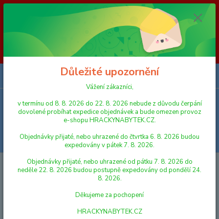
Vážení zákazníci, v termínu od 8. 8. 2026 do 23. 8. 2026 nebude z
důvodu čerpání dovolené probíhat expedice objednávek a bude omezen
provoz e-shopu HRACKYNABYTEK.CZ. Objednávky přijaté, nebo
uhrazené do čtvrtka 6. 8. 2026 budou expedovány v pátek 7. 8. 2026.
Objednávky přijaté, nebo uhrazené od pátku 7. 8. 2026 do neděle 23. 8.
2026 budou postupně expedovány od pondělí 24. 8. 2026. Děkujeme za
pochopení HRACKYNABYTEK.CZ
Důležité upozornění
0
ks
za
0,00 Kč
Vážení zákazníci,
v termínu od 8. 8. 2026 do 22. 8. 2026 nebude z důvodu čerpání
Menu
dovolené probíhat expedice objednávek a bude omezen provoz
e-shopu HRACKYNABYTEK.CZ.
Objednávky přijaté, nebo uhrazené do čtvrtka 6. 8. 2026 budou
Hledat
expedovány v pátek 7. 8. 2026.
Objednávky přijaté, nebo uhrazené od pátku 7. 8. 2026 do
Úvod
HRY A HLAVOLAMY
HLAVOLAMY A SMART HRY
Mindok
neděle 22. 8. 2026 budou postupně expedovány od pondělí 24.
SMART - IQ XOXO
8. 2026.
Mindok SMART - IQ XOXO
Děkujeme za pochopení
HRACKYNABYTEK.CZ