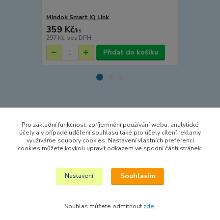
Mindok Smart IQ Link
Mindok Smar
359 Kč
549 Kč
/
ks
/
ks
297 Kč
bez DPH
454 Kč
bez 
Přidat do košíku
Zboží zařazeno v kategoriích
Pro základní funkčnost, zpříjemnění používání webu, analytické
HRY A HLAVOLAMY
účely a v případě udělení souhlasu také pro účely cílení reklamy
využíváme soubory cookies. Nastavení vlastních preferencí
CESTOVNÍ HRY
cookies můžete kdykoli upravit odkazem ve spodní části stránek.
HLAVOLAMY A SMART HRY
Souhlasím
Nastavení
Souhlas můžete odmítnout
zde
.
Vytvořeno na
Eshop-rychle.cz