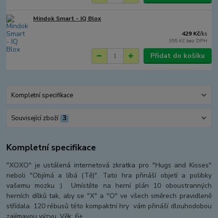
Mindok Smart - IQ Blox
429 Kč
/
ks
355 Kč
bez DPH
Přidat do košíku
Kompletní specifikace
Související zboží
3
Kompletní specifikace
"XOXO" je ustálená internetová zkratka pro "Hugs and Kisses"
neboli "Objímá a líbá (Tě)". Tato hra přináší objetí a polibky
vašemu mozku :) Umístěte na herní plán 10 oboustranných
herních dílků tak, aby se "X" a "O" ve všech směrech pravidleně
střídala. 120 rébusů této kompaktní hry vám přináší dlouhodobou
zajímavou výzvu. Věk: 6+.