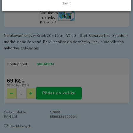
Zavřít
Nafukovací rukávky Krtek 23 x 15 cm. Věk: 3 - 6 let. Cena za 1 ks. Skladem
modré, nebo červené. Barvu napište do poznámky, jinak bude vybrána
náhodně.
celý popis
Dostupnost
SKLADEM
69 Kč
/
ks
57 Kč
bez DPH
Přidat do košíku
Číslo produktu:
17000
EAN kód:
8590331700004
Do oblíbených