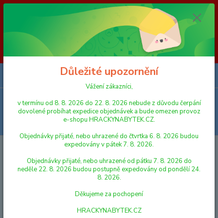
Vážení zákazníci, v termínu od 8. 8. 2026 do 23. 8. 2026 nebude z
důvodu čerpání dovolené probíhat expedice objednávek a bude omezen
provoz e-shopu HRACKYNABYTEK.CZ. Objednávky přijaté, nebo
uhrazené do čtvrtka 6. 8. 2026 budou expedovány v pátek 7. 8. 2026.
Objednávky přijaté, nebo uhrazené od pátku 7. 8. 2026 do neděle 23. 8.
2026 budou postupně expedovány od pondělí 24. 8. 2026. Děkujeme za
pochopení HRACKYNABYTEK.CZ
Důležité upozornění
0
ks
za
0,00 Kč
Vážení zákazníci,
Menu
v termínu od 8. 8. 2026 do 22. 8. 2026 nebude z důvodu čerpání
dovolené probíhat expedice objednávek a bude omezen provoz
e-shopu HRACKYNABYTEK.CZ.
Hledat
Objednávky přijaté, nebo uhrazené do čtvrtka 6. 8. 2026 budou
expedovány v pátek 7. 8. 2026.
Úvod
NAFUKOVAČKY A HRAČKY K VODĚ
NAFUKOVACÍ RUKÁVKY A
VESTY
Nafukovací rukávky Krtek 23 x 15 cm
Objednávky přijaté, nebo uhrazené od pátku 7. 8. 2026 do
neděle 22. 8. 2026 budou postupně expedovány od pondělí 24.
Nafukovací rukávky Krtek 23 x 15
8. 2026.
cm
Děkujeme za pochopení
HRACKYNABYTEK.CZ