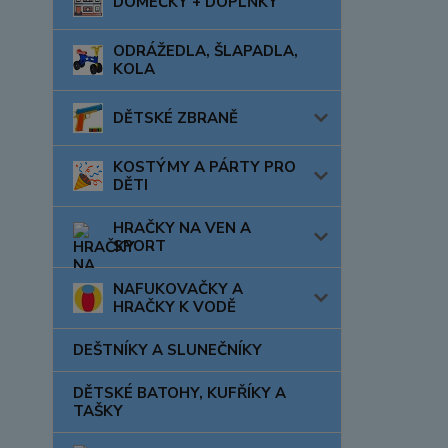
DOMEČKY + DOPLŇKY
ODRÁŽEDLA, ŠLAPADLA,
KOLA
DĚTSKÉ ZBRANĚ
KOSTÝMY A PÁRTY PRO
DĚTI
HRAČKY NA VEN A
SPORT
NAFUKOVAČKY A
HRAČKY K VODĚ
DEŠTNÍKY A SLUNEČNÍKY
DĚTSKÉ BATOHY, KUFŘÍKY A
TAŠKY