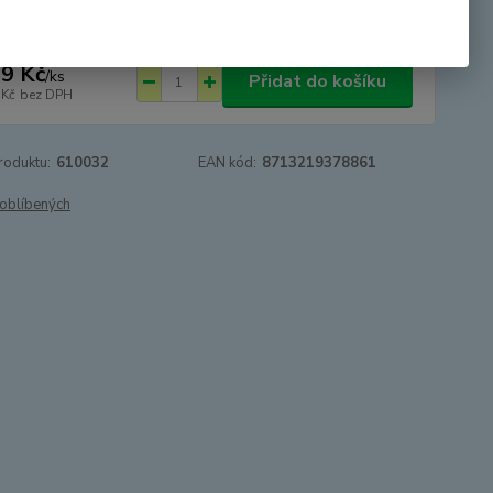
9 Kč
/
ks
Přidat do košíku
 Kč
bez DPH
roduktu:
610032
EAN kód:
8713219378861
oblíbených