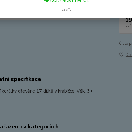
HRACKYNABYTEK.CZ
Zavřít
19
164
Číslo p
Do 
tní specifikace
 korálky dřevěné 17 dílků v krabičce. Věk: 3+
zařazeno v kategoriích