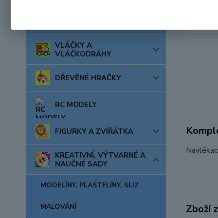
AUTA, LODĚ, LETADLA
VLÁČKY A
VLÁČKODRÁHY
DŘEVĚNÉ HRAČKY
RC MODELY
Komple
FIGURKY A ZVÍŘÁTKA
Navlékací
KREATIVNÍ, VÝTVARNÉ A
NAUČNÉ SADY
MODELÍNY, PLASTELÍNY, SLIZ
MALOVÁNÍ
Zboží 