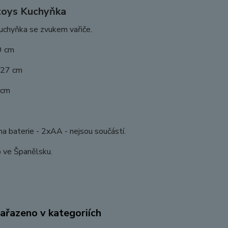
toys Kuchyňka
uchyňka se zvukem vařiče.
9 cm
 27 cm
 cm
a baterie - 2xAA - nejsou součástí.
 ve Španělsku.
zařazeno v kategoriích