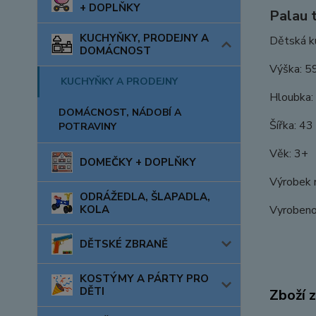
+ DOPLŇKY
Palau 
KUCHYŇKY, PRODEJNY A
Dětská k
DOMÁCNOST
Výška: 5
KUCHYŇKY A PRODEJNY
Hloubka:
DOMÁCNOST, NÁDOBÍ A
Šířka: 43
POTRAVINY
Věk: 3+
DOMEČKY + DOPLŇKY
Výrobek n
ODRÁŽEDLA, ŠLAPADLA,
KOLA
Vyrobeno
DĚTSKÉ ZBRANĚ
KOSTÝMY A PÁRTY PRO
DĚTI
Zboží 