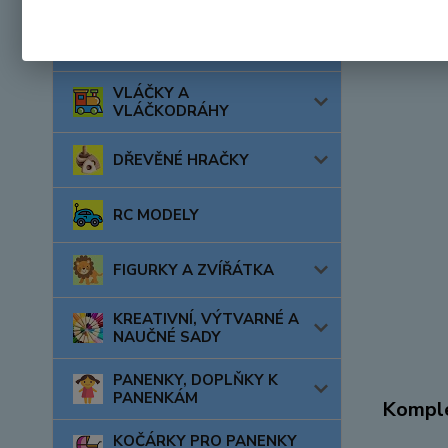
AUTA, LODĚ, LETADLA
VLÁČKY A
VLÁČKODRÁHY
DŘEVĚNÉ HRAČKY
RC MODELY
FIGURKY A ZVÍŘÁTKA
KREATIVNÍ, VÝTVARNÉ A
NAUČNÉ SADY
PANENKY, DOPLŇKY K
PANENKÁM
Komple
KOČÁRKY PRO PANENKY