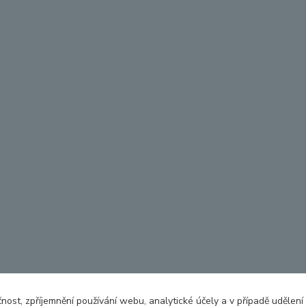
čnost, zpříjemnění používání webu, analytické účely a v případě udělení