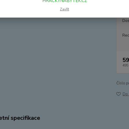
HRACKYNABYTEK.CZ
nejsou
Zavřít
Dos
Rec
59
495
Číslo p
Do 
tní specifikace