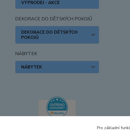
VÝPRODEJ - AKCE
DEKORACE DO DĚTSKÝCH POKOJŮ
DEKORACE DO DĚTSKÝCH
POKOJŮ
NÁBYTEK
NÁBYTEK
Pro základní funk