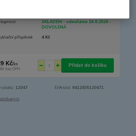
 součástí. Vyrobeno ve Španělsku.
celý popis
tupnost
SKLADEM - odesíláme 24.8.2026 -
DOVOLENÁ
yklační příspěvek
4 Kč
9 Kč
/
ks
Přidat do košíku
 Kč
bez DPH
roduktu:
12047
EAN kód:
8412835120471
oblíbených