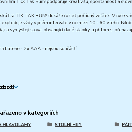
ovní hra Tick Tak Bum! podporuje kreativitu, spontánnost a slovn
ská hra TIK TAK BUM! dokáže rozjet pořádný večírek. V ruce vá
exploduje vždy v jiném intervale v rozmezí 10 - 60 vteřin. Nikd
dají a vymýšlejí slova, obsahující dané slabiky, a přitom si přeha
a baterie - 2x AAA - nejsou součástí.
zboží
zařazeno v kategoriích
A HLAVOLAMY
STOLNÍ HRY
PÁR