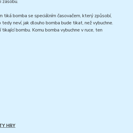
í zásobu.
m tiká bomba se speciálním časovačem, který způsobí,
o tedy neví, jak dlouho bomba bude tikat, než vybuchne.
zují tikající bombu. Komu bomba vybuchne v ruce, ten
TY HRY