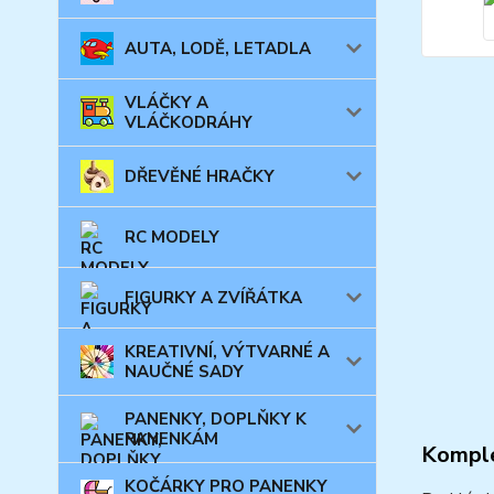
AUTA, LODĚ, LETADLA
VLÁČKY A
VLÁČKODRÁHY
DŘEVĚNÉ HRAČKY
RC MODELY
FIGURKY A ZVÍŘÁTKA
KREATIVNÍ, VÝTVARNÉ A
NAUČNÉ SADY
PANENKY, DOPLŇKY K
PANENKÁM
Komple
KOČÁRKY PRO PANENKY