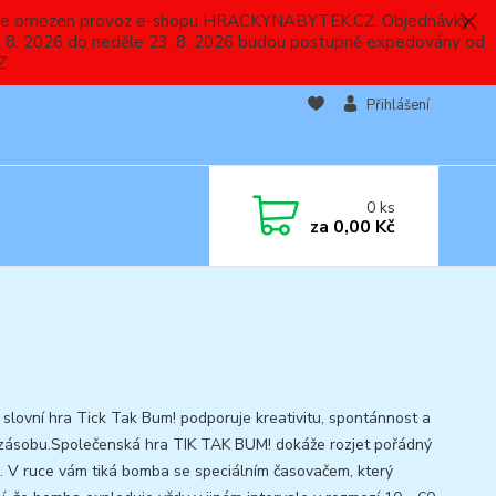
 a bude omezen provoz e-shopu HRACKYNABYTEK.CZ. Objednávky
 7. 8. 2026 do neděle 23. 8. 2026 budou postupně expedovány od
Z
Přihlášení
0
ks
za
0,00 Kč
 slovní hra Tick Tak Bum! podporuje kreativitu, spontánnost a
 zásobu.Společenská hra TIK TAK BUM! dokáže rozjet pořádný
k. V ruce vám tiká bomba se speciálním časovačem, který