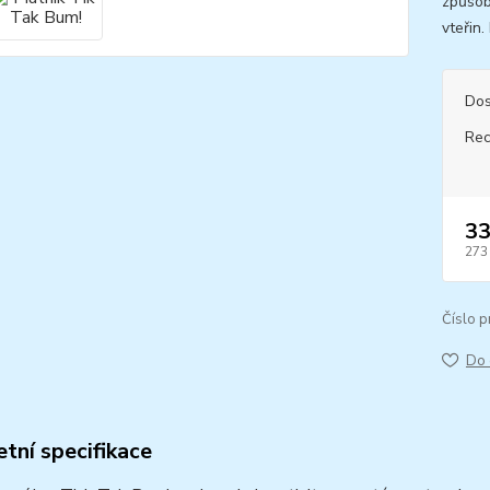
způsob
vteřin.
Dos
Rec
33
273
Číslo p
Do 
tní specifikace