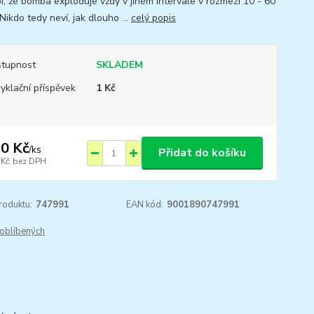
í, že bomba exploduje vždy v jiném intervale v rozmezí 10 - 60
 Nikdo tedy neví, jak dlouho ...
celý popis
tupnost
SKLADEM
yklační příspěvek
1 Kč
0 Kč
/
ks
Přidat do košíku
 Kč
bez DPH
roduktu:
747991
EAN kód:
9001890747991
oblíbených