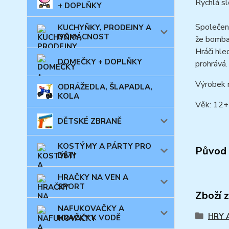
Rychlá sl
+ DOPLŇKY
Společen
KUCHYŇKY, PRODEJNY A
DOMÁCNOST
že bomba 
Hráči hle
DOMEČKY + DOPLŇKY
prohrává.
Výrobek n
ODRÁŽEDLA, ŠLAPADLA,
KOLA
Věk: 12+
DĚTSKÉ ZBRANĚ
KOSTÝMY A PÁRTY PRO
Původ 
DĚTI
HRAČKY NA VEN A
SPORT
Zboží 
NAFUKOVAČKY A
HRY 
HRAČKY K VODĚ