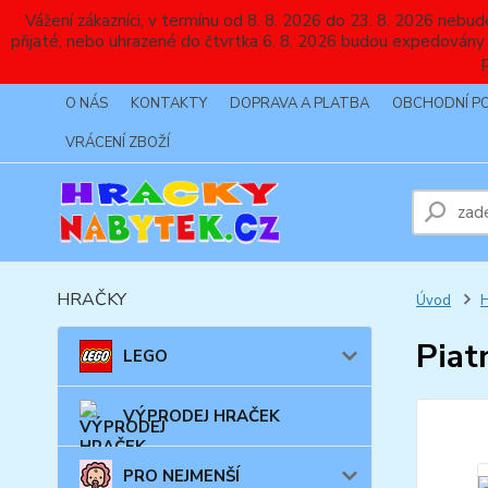
Vážení zákazníci, v termínu od 8. 8. 2026 do 23. 8. 2026 
přijaté, nebo uhrazené do čtvrtka 6. 8. 2026 budou expedovány
O NÁS
KONTAKTY
DOPRAVA A PLATBA
OBCHODNÍ P
VRÁCENÍ ZBOŽÍ
HRAČKY
Úvod
Piat
LEGO
VÝPRODEJ HRAČEK
PRO NEJMENŠÍ