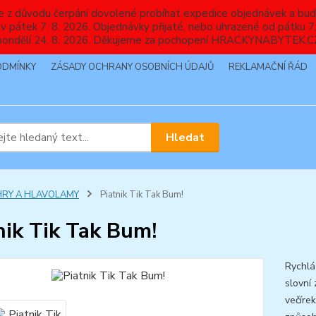
nebude z důvodu čerpání dovolené probíhat expedice objednávek
 v pátek 7. 8. 2026. Objednávky přijaté, nebo uhrazené od pátku
pondělí 24. 8. 2026. Děkujeme za pochopení HRACKYNABYTEK.C
ODMÍNKY
ZÁSADY OCHRANY OSOBNÍCH ÚDAJŮ
REKLAMAČNÍ ŘÁD
Hledat
HRY A HLAVOLAMY
Piatnik Tik Tak Bum!
nik Tik Tak Bum!
Rychlá
slovní
večíre