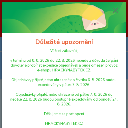
Vážení zákazníci, v termínu od 8. 8. 2026 do 23. 8. 2026 nebude z
důvodu čerpání dovolené probíhat expedice objednávek a bude omezen
provoz e-shopu HRACKYNABYTEK.CZ. Objednávky přijaté, nebo
uhrazené do čtvrtka 6. 8. 2026 budou expedovány v pátek 7. 8. 2026.
Objednávky přijaté, nebo uhrazené od pátku 7. 8. 2026 do neděle 23. 8.
2026 budou postupně expedovány od pondělí 24. 8. 2026. Děkujeme za
pochopení HRACKYNABYTEK.CZ
Důležité upozornění
0
ks
za
0,00 Kč
Vážení zákazníci,
Menu
v termínu od 8. 8. 2026 do 22. 8. 2026 nebude z důvodu čerpání
dovolené probíhat expedice objednávek a bude omezen provoz
e-shopu HRACKYNABYTEK.CZ.
Hledat
Objednávky přijaté, nebo uhrazené do čtvrtka 6. 8. 2026 budou
expedovány v pátek 7. 8. 2026.
Úvod
PLYŠOVÉ HRAČKY
ZVÍŘÁTKA
Plyš Koala
Objednávky přijaté, nebo uhrazené od pátku 7. 8. 2026 do
Plyš Koala
neděle 22. 8. 2026 budou postupně expedovány od pondělí 24.
8. 2026.
Děkujeme za pochopení
HRACKYNABYTEK.CZ