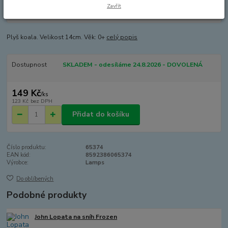
Zavřít
Plyš koala. Velikost 14cm. Věk: 0+
celý popis
Dostupnost
SKLADEM - odesíláme 24.8.2026 - DOVOLENÁ
149 Kč
/
ks
123 Kč
bez DPH
Přidat do košíku
Číslo produktu:
65374
EAN kód:
8592386065374
Výrobce:
Lamps
Do oblíbených
Podobné produkty
John Lopata na sníh Frozen