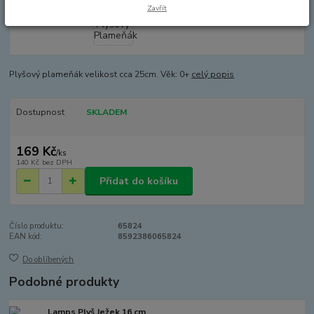
Zavřít
Plyšový plameňák velikost cca 25cm. Věk: 0+
celý popis
Dostupnost
SKLADEM
169 Kč
/
ks
140 Kč
bez DPH
Přidat do košíku
Číslo produktu:
65824
EAN kód:
8592386065824
Do oblíbených
Podobné produkty
Lamps Plyš Ježek 16 cm