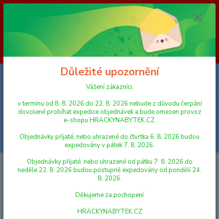
Vážení zákazníci, v termínu od 8. 8. 2026 do 23. 8. 2026 nebude z
důvodu čerpání dovolené probíhat expedice objednávek a bude omezen
provoz e-shopu HRACKYNABYTEK.CZ. Objednávky přijaté, nebo
uhrazené do čtvrtka 6. 8. 2026 budou expedovány v pátek 7. 8. 2026.
Objednávky přijaté, nebo uhrazené od pátku 7. 8. 2026 do neděle 23. 8.
2026 budou postupně expedovány od pondělí 24. 8. 2026. Děkujeme za
pochopení HRACKYNABYTEK.CZ
Důležité upozornění
0
ks
za
0,00 Kč
Vážení zákazníci,
v termínu od 8. 8. 2026 do 22. 8. 2026 nebude z důvodu čerpání
Menu
dovolené probíhat expedice objednávek a bude omezen provoz
e-shopu HRACKYNABYTEK.CZ.
Objednávky přijaté, nebo uhrazené do čtvrtka 6. 8. 2026 budou
Hledat
expedovány v pátek 7. 8. 2026.
Objednávky přijaté, nebo uhrazené od pátku 7. 8. 2026 do
Úvod
PLYŠOVÉ HRAČKY
Plyšový Plameňák
neděle 22. 8. 2026 budou postupně expedovány od pondělí 24.
8. 2026.
Plyšový Plameňák
Děkujeme za pochopení
HRACKYNABYTEK.CZ