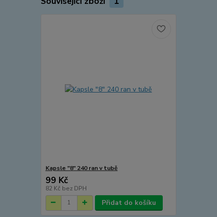
Související zboží
1
Kapsle "8" 240 ran v tubě
99 Kč
82 Kč
bez DPH
Přidat do košíku