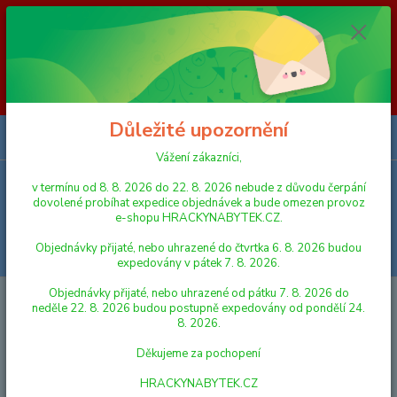
Vážení zákazníci, v termínu od 8. 8. 2026 do 23. 8. 2026 nebude z
důvodu čerpání dovolené probíhat expedice objednávek a bude omezen
provoz e-shopu HRACKYNABYTEK.CZ. Objednávky přijaté, nebo
uhrazené do čtvrtka 6. 8. 2026 budou expedovány v pátek 7. 8. 2026.
Objednávky přijaté, nebo uhrazené od pátku 7. 8. 2026 do neděle 23. 8.
2026 budou postupně expedovány od pondělí 24. 8. 2026. Děkujeme za
pochopení HRACKYNABYTEK.CZ
Důležité upozornění
0
ks
za
0,00 Kč
Vážení zákazníci,
v termínu od 8. 8. 2026 do 22. 8. 2026 nebude z důvodu čerpání
Menu
dovolené probíhat expedice objednávek a bude omezen provoz
e-shopu HRACKYNABYTEK.CZ.
Objednávky přijaté, nebo uhrazené do čtvrtka 6. 8. 2026 budou
Hledat
expedovány v pátek 7. 8. 2026.
Objednávky přijaté, nebo uhrazené od pátku 7. 8. 2026 do
Úvod
DĚTSKÉ ZBRANĚ
Gonher Policení pistole Gold colection stříbrná
neděle 22. 8. 2026 budou postupně expedovány od pondělí 24.
kovová 8 ran
8. 2026.
Gonher Policení pistole Gold
Děkujeme za pochopení
colection stříbrná kovová 8 ran
HRACKYNABYTEK.CZ