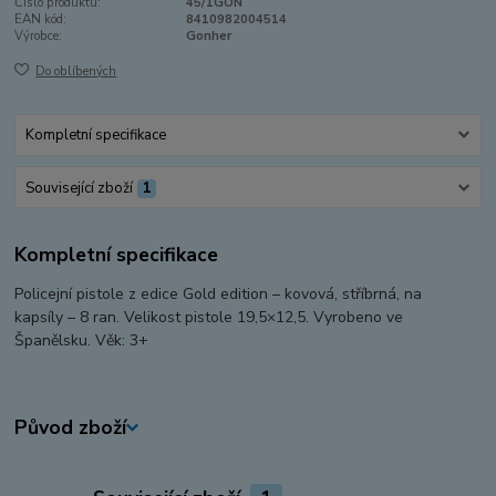
Číslo produktu:
45/1GON
EAN kód:
8410982004514
Výrobce:
Gonher
Do oblíbených
Kompletní specifikace
Související zboží
1
Kompletní specifikace
Policejní pistole z edice Gold edition – kovová, stříbrná, na
kapsíly – 8 ran. Velikost pistole 19,5×12,5. Vyrobeno ve
Španělsku. Věk: 3+
Původ zboží