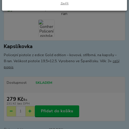
Zavřít
Kapslíkovka
Policejní pistole z edice Gold edition – kovová, stříbrná, na kapsíly –
8 ran. Velikost pistole 19,5×12,5. Vyrobeno ve Španělsku. Věk: 3+
celý
popis
Dostupnost
SKLADEM
279 Kč
/
ks
231 Kč
bez DPH
Přidat do košíku