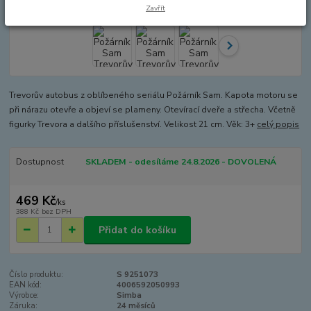
Zavřít
Trevorův autobus z oblíbeného seriálu Požárník Sam. Kapota motoru se
při nárazu otevře a objeví se plameny. Otevírací dveře a střecha. Včetně
figurky Trevora a dalšího příslušenství. Velikost 21 cm. Věk: 3+
celý popis
Dostupnost
SKLADEM - odesíláme 24.8.2026 - DOVOLENÁ
469 Kč
/
ks
388 Kč
bez DPH
Přidat do košíku
Číslo produktu:
S 9251073
EAN kód:
4006592050993
Výrobce:
Simba
Záruka:
24 měsíců