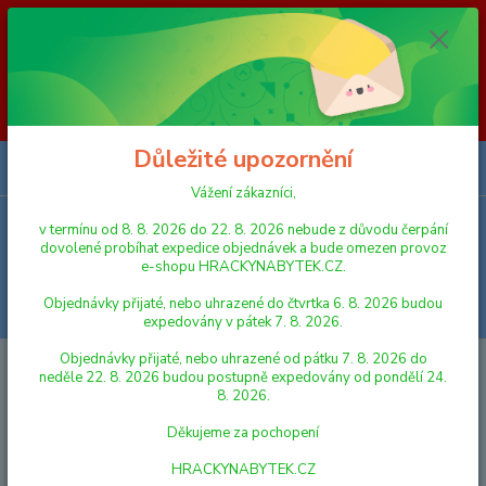
Vážení zákazníci, v termínu od 8. 8. 2026 do 23. 8. 2026 nebude z
důvodu čerpání dovolené probíhat expedice objednávek a bude omezen
provoz e-shopu HRACKYNABYTEK.CZ. Objednávky přijaté, nebo
uhrazené do čtvrtka 6. 8. 2026 budou expedovány v pátek 7. 8. 2026.
Objednávky přijaté, nebo uhrazené od pátku 7. 8. 2026 do neděle 23. 8.
2026 budou postupně expedovány od pondělí 24. 8. 2026. Děkujeme za
pochopení HRACKYNABYTEK.CZ
Důležité upozornění
0
ks
za
0,00 Kč
Vážení zákazníci,
v termínu od 8. 8. 2026 do 22. 8. 2026 nebude z důvodu čerpání
Menu
dovolené probíhat expedice objednávek a bude omezen provoz
e-shopu HRACKYNABYTEK.CZ.
Objednávky přijaté, nebo uhrazené do čtvrtka 6. 8. 2026 budou
Hledat
expedovány v pátek 7. 8. 2026.
Objednávky přijaté, nebo uhrazené od pátku 7. 8. 2026 do
Úvod
AUTA, LODĚ, LETADLA
Požárník Sam Trevorův autobus 21 cm
neděle 22. 8. 2026 budou postupně expedovány od pondělí 24.
8. 2026.
Požárník Sam Trevorův autobus
Děkujeme za pochopení
21 cm
HRACKYNABYTEK.CZ