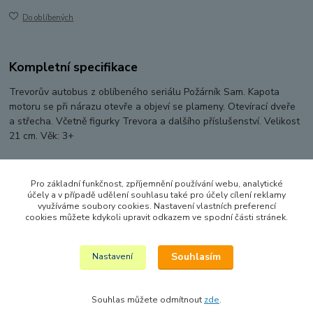
Do oblíbených
Kompletní specifikace
Trevorův autobus z oblíbeného seriálu Požárník Sam. Kapota
motoru se při nárazu otevře a objeví se plameny. Otevírací dveře
a střecha. Včetně figurky Trevora a dalšího příslušenství. Velikost
21 cm. Věk: 3+
Pro základní funkčnost, zpříjemnění používání webu, analytické
Zboží zařazeno v kategoriích
účely a v případě udělení souhlasu také pro účely cílení reklamy
využíváme soubory cookies. Nastavení vlastních preferencí
AUTA, LODĚ, LETADLA
cookies můžete kdykoli upravit odkazem ve spodní části stránek.
POLICIE, HASIČI A ZÁCHRANÁŘI
Souhlasím
Nastavení
Souhlas můžete odmítnout
zde
.
Vytvořeno na
Eshop-rychle.cz