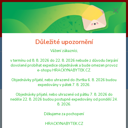
Vážení zákazníci, v termínu od 8. 8. 2026 do 23. 8. 2026 nebude z
důvodu čerpání dovolené probíhat expedice objednávek a bude omezen
provoz e-shopu HRACKYNABYTEK.CZ. Objednávky přijaté, nebo
uhrazené do čtvrtka 6. 8. 2026 budou expedovány v pátek 7. 8. 2026.
Objednávky přijaté, nebo uhrazené od pátku 7. 8. 2026 do neděle 23. 8.
2026 budou postupně expedovány od pondělí 24. 8. 2026. Děkujeme za
pochopení HRACKYNABYTEK.CZ
Důležité upozornění
0
ks
za
0,00 Kč
Vážení zákazníci,
v termínu od 8. 8. 2026 do 22. 8. 2026 nebude z důvodu čerpání
Menu
dovolené probíhat expedice objednávek a bude omezen provoz
e-shopu HRACKYNABYTEK.CZ.
Objednávky přijaté, nebo uhrazené do čtvrtka 6. 8. 2026 budou
Hledat
expedovány v pátek 7. 8. 2026.
Objednávky přijaté, nebo uhrazené od pátku 7. 8. 2026 do
Úvod
PUZZLE
3D PUZZLE
Puzzle 3D Ptáci 3v1
neděle 22. 8. 2026 budou postupně expedovány od pondělí 24.
8. 2026.
Puzzle 3D Ptáci 3v1
Děkujeme za pochopení
HRACKYNABYTEK.CZ