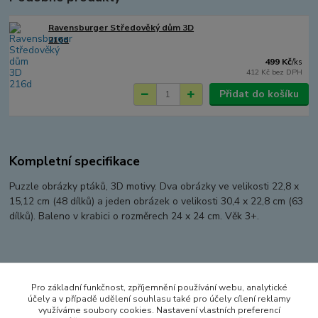
Ravensburger Středověký dům 3D
216d
499 Kč
/
ks
412 Kč
bez DPH
Přidat do košíku
Kompletní specifikace
Puzzle obrázky ptáků, 3D motivy. Dva obrázky ve velikosti 22,8 x
15,12 cm (48 dílků) a jeden obrázek o velikosti 30,4 x 22,8 cm (63
dílků). Baleno v krabici o rozměrech 24 x 24 cm. Věk 3+.
Zboží zařazeno v kategoriích
Pro základní funkčnost, zpříjemnění používání webu, analytické
PUZZLE
účely a v případě udělení souhlasu také pro účely cílení reklamy
využíváme soubory cookies. Nastavení vlastních preferencí
PUZZLE DO 99 DÍLKŮ