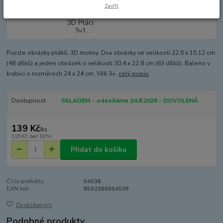
Zavřít
Puzzle obrázky ptáků, 3D motivy. Dva obrázky ve velikosti 22,8 x 15,12 cm
(48 dílků) a jeden obrázek o velikosti 30,4 x 22,8 cm (63 dílků). Baleno v
krabici o rozměrech 24 x 24 cm. Věk 3+.
celý popis
Dostupnost
SKLADEM - odesíláme 24.8.2026 - DOVOLENÁ
139 Kč
/
ks
115 Kč
bez DPH
Přidat do košíku
Číslo produktu:
54538
EAN kód:
8592386054538
Do oblíbených
Podobné produkty