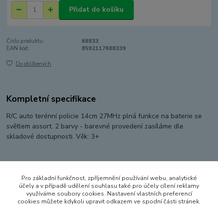
Přidat do košíku
Číslo produktu:
68833
EAN kód:
8592117688339
Do oblíbených
Kompletní specifikace
R/C auto terénní policie 14cm 27MHz plná funkce na baterie se
světlem assort. 2 barvy - barevné provedení zasíláme dle
skladové dostupnosti. Věk: 3+
Původ zboží
Pro základní funkčnost, zpříjemnění používání webu, analytické
účely a v případě udělení souhlasu také pro účely cílení reklamy
využíváme soubory cookies. Nastavení vlastních preferencí
Zboží zařazeno v kategoriích
cookies můžete kdykoli upravit odkazem ve spodní části stránek.
RC MODELY