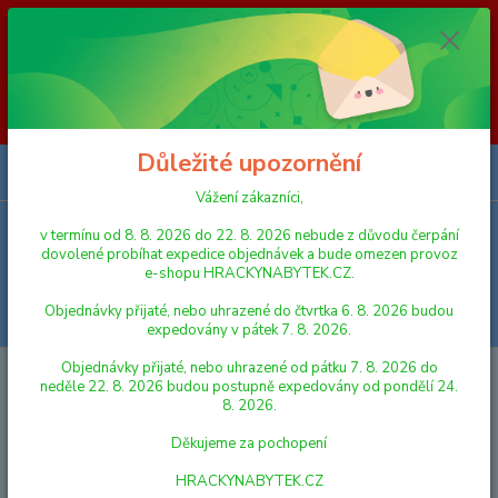
Vážení zákazníci, v termínu od 8. 8. 2026 do 23. 8. 2026 nebude z
důvodu čerpání dovolené probíhat expedice objednávek a bude omezen
provoz e-shopu HRACKYNABYTEK.CZ. Objednávky přijaté, nebo
uhrazené do čtvrtka 6. 8. 2026 budou expedovány v pátek 7. 8. 2026.
Objednávky přijaté, nebo uhrazené od pátku 7. 8. 2026 do neděle 23. 8.
2026 budou postupně expedovány od pondělí 24. 8. 2026. Děkujeme za
pochopení HRACKYNABYTEK.CZ
Důležité upozornění
0
ks
za
0,00 Kč
Vážení zákazníci,
v termínu od 8. 8. 2026 do 22. 8. 2026 nebude z důvodu čerpání
Menu
dovolené probíhat expedice objednávek a bude omezen provoz
e-shopu HRACKYNABYTEK.CZ.
Objednávky přijaté, nebo uhrazené do čtvrtka 6. 8. 2026 budou
Hledat
expedovány v pátek 7. 8. 2026.
Objednávky přijaté, nebo uhrazené od pátku 7. 8. 2026 do
Úvod
RC MODELY
Mikro Trading R/C auto terénní policie 14cm 27MHz
neděle 22. 8. 2026 budou postupně expedovány od pondělí 24.
plná funkce na baterie se světlem assort. 2 barvy
8. 2026.
Mikro Trading R/C auto terénní
Děkujeme za pochopení
policie 14cm 27MHz plná funkce
HRACKYNABYTEK.CZ