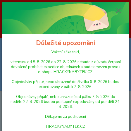
Vážení zákazníci, v termínu od 8. 8. 2026 do 23. 8. 2026 nebude z
důvodu čerpání dovolené probíhat expedice objednávek a bude omezen
provoz e-shopu HRACKYNABYTEK.CZ. Objednávky přijaté, nebo
uhrazené do čtvrtka 6. 8. 2026 budou expedovány v pátek 7. 8. 2026.
Objednávky přijaté, nebo uhrazené od pátku 7. 8. 2026 do neděle 23. 8.
2026 budou postupně expedovány od pondělí 24. 8. 2026. Děkujeme za
pochopení HRACKYNABYTEK.CZ
Důležité upozornění
0
ks
za
0,00 Kč
Vážení zákazníci,
v termínu od 8. 8. 2026 do 22. 8. 2026 nebude z důvodu čerpání
Menu
dovolené probíhat expedice objednávek a bude omezen provoz
e-shopu HRACKYNABYTEK.CZ.
Objednávky přijaté, nebo uhrazené do čtvrtka 6. 8. 2026 budou
Hledat
expedovány v pátek 7. 8. 2026.
Objednávky přijaté, nebo uhrazené od pátku 7. 8. 2026 do
Úvod
RC MODELY
Jada Rychle a zběsile RC auto Brian's Toyota 1:24
neděle 22. 8. 2026 budou postupně expedovány od pondělí 24.
8. 2026.
Jada Rychle a zběsile RC auto
Děkujeme za pochopení
Brian's Toyota 1:24
HRACKYNABYTEK.CZ