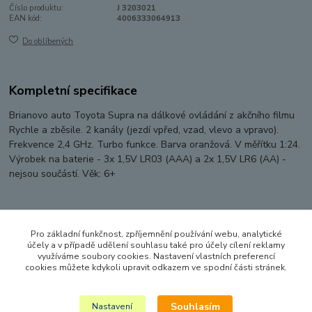
Číslo produktu:
J 3203021
EAN kód:
4006333064913
Do oblíbených
Kompletní specifikace
Brianovo auto Toyota Supra na dálkové ovládání z akčního filmu
Rychle a zběsile. 2 kanály (jezdí vpřed, vzad, vlevo a vpravo).
Frekvence 2,4 GHz. Turbo funkce. Barva oranžová. V měřítku 1:24.
Výrobek na baterie - 3x 1,5V LR03 (AAA) a 2x 1,5V LR6 (AA) -
nejsou součástí. Věk: 6+
Původ zboží
Pro základní funkčnost, zpříjemnění používání webu, analytické
účely a v případě udělení souhlasu také pro účely cílení reklamy
využíváme soubory cookies. Nastavení vlastních preferencí
Zboží zařazeno v kategoriích
cookies můžete kdykoli upravit odkazem ve spodní části stránek.
RC MODELY
Souhlasím
Nastavení