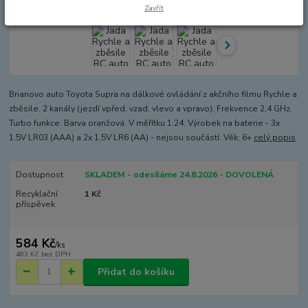
Zavřít
Brianovo auto Toyota Supra na dálkové ovládání z akčního filmu Rychle a
zběsile. 2 kanály (jezdí vpřed, vzad, vlevo a vpravo). Frekvence 2,4 GHz.
Turbo funkce. Barva oranžová. V měřítku 1:24. Výrobek na baterie - 3x
1,5V LR03 (AAA) a 2x 1,5V LR6 (AA) - nejsou součástí. Věk: 6+
celý popis
Dostupnost
SKLADEM - odesíláme 24.8.2026 - DOVOLENÁ
Recyklační
1 Kč
příspěvek
584 Kč
/
ks
483 Kč
bez DPH
Přidat do košíku