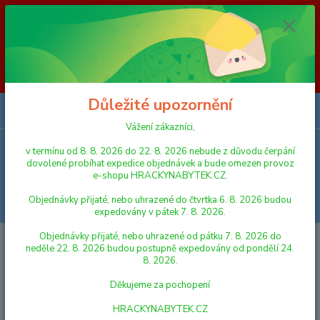
Vážení zákazníci, v termínu od 8. 8. 2026 do 23. 8. 2026 nebude z
důvodu čerpání dovolené probíhat expedice objednávek a bude omezen
provoz e-shopu HRACKYNABYTEK.CZ. Objednávky přijaté, nebo
uhrazené do čtvrtka 6. 8. 2026 budou expedovány v pátek 7. 8. 2026.
Objednávky přijaté, nebo uhrazené od pátku 7. 8. 2026 do neděle 23. 8.
2026 budou postupně expedovány od pondělí 24. 8. 2026. Děkujeme za
pochopení HRACKYNABYTEK.CZ
Důležité upozornění
0
ks
za
0,00 Kč
Vážení zákazníci,
v termínu od 8. 8. 2026 do 22. 8. 2026 nebude z důvodu čerpání
Menu
dovolené probíhat expedice objednávek a bude omezen provoz
e-shopu HRACKYNABYTEK.CZ.
Objednávky přijaté, nebo uhrazené do čtvrtka 6. 8. 2026 budou
Hledat
expedovány v pátek 7. 8. 2026.
Objednávky přijaté, nebo uhrazené od pátku 7. 8. 2026 do
Úvod
AUTA, LODĚ, LETADLA
Rychlostní radar 15 cm na baterie se
neděle 22. 8. 2026 budou postupně expedovány od pondělí 24.
světlem a zvukem
8. 2026.
Rychlostní radar 15 cm na baterie
Děkujeme za pochopení
se světlem a zvukem
HRACKYNABYTEK.CZ