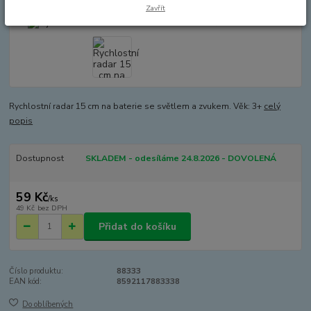
Zavřít
Rychlostní radar 15 cm na baterie se světlem a zvukem. Věk: 3+
celý
popis
Dostupnost
SKLADEM - odesíláme 24.8.2026 - DOVOLENÁ
59 Kč
/
ks
49 Kč
bez DPH
Přidat do košíku
Číslo produktu:
88333
EAN kód:
8592117883338
Do oblíbených