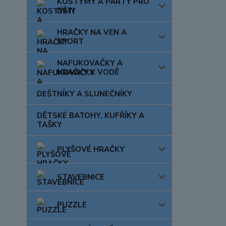
KOSTÝMY A PÁRTY PRO
DĚTI
HRAČKY NA VEN A
SPORT
NAFUKOVAČKY A
HRAČKY K VODĚ
DEŠTNÍKY A SLUNEČNÍKY
DĚTSKÉ BATOHY, KUFŘÍKY A
TAŠKY
PLYŠOVÉ HRAČKY
STAVEBNICE
PUZZLE