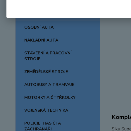
AUTA, LODĚ, LETADLA
OSOBNÍ AUTA
NÁKLADNÍ AUTA
STAVEBNÍ A PRACOVNÍ
STROJE
ZEMĚDĚLSKÉ STROJE
AUTOBUSY A TRAMVAJE
MOTORKY A ČTYŘKOLKY
VOJENSKÁ TECHNIKA
Komple
POLICIE, HASIČI A
Siku Supe
ZÁCHRANÁŘI