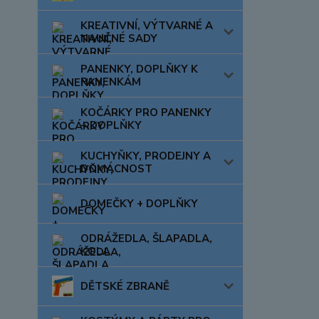
KREATIVNÍ, VÝTVARNÉ A
NAUČNÉ SADY
PANENKY, DOPLŇKY K
PANENKÁM
KOČÁRKY PRO PANENKY
+ DOPLŇKY
KUCHYŇKY, PRODEJNY A
DOMÁCNOST
DOMEČKY + DOPLŇKY
ODRÁŽEDLA, ŠLAPADLA,
KOLA
DĚTSKÉ ZBRANĚ