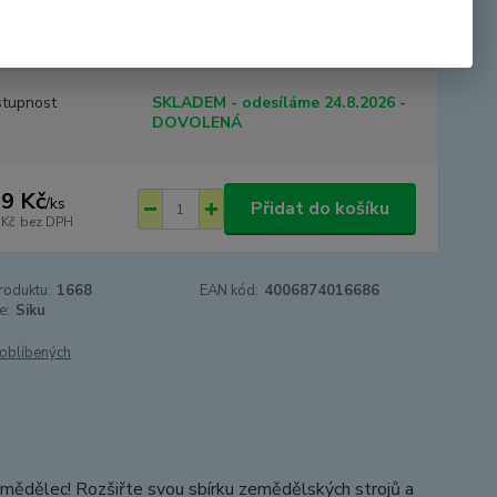
lu. Modely ocení děti při svých hrách, ale mají i sběratelskou
u. Měřítko: 1:87. Rozměry...
celý popis
tupnost
SKLADEM - odesíláme 24.8.2026 -
DOVOLENÁ
9 Kč
/
ks
Přidat do košíku
 Kč
bez DPH
roduktu:
1668
EAN kód:
4006874016686
e:
Siku
oblíbených
zemědělec! Rozšiřte svou sbírku zemědělských strojů a