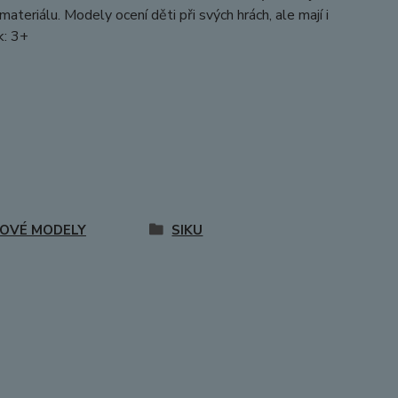
teriálu. Modely ocení děti při svých hrách, ale mají i
k: 3+
OVÉ MODELY
SIKU