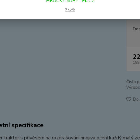
HRACKYNABYTEK.CZ
materiá
hodnot
Zavřít
Dos
22
189
Číslo p
Výrobc
Do 
tní specifikace
r traktor s přívěsem na rozprašování hnojiva ocení každý malý 