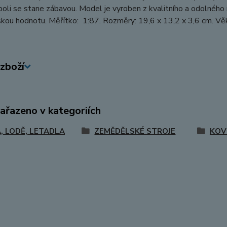
poli se stane zábavou. Model je vyroben z kvalitního a odolného ma
kou hodnotu. Měřítko: 1:87. Rozměry: 19,6 x 13,2 x 3,6 cm. Vě
zboží
zařazeno v kategoriích
, LODĚ, LETADLA
ZEMĚDĚLSKÉ STROJE
KOV