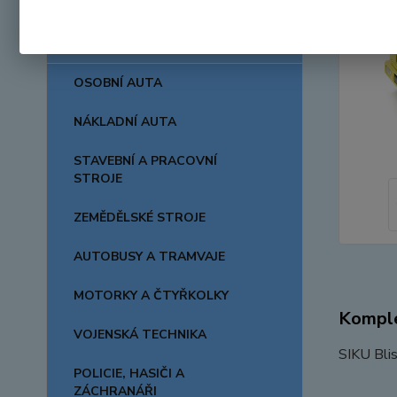
AUTA, LODĚ, LETADLA
OSOBNÍ AUTA
NÁKLADNÍ AUTA
STAVEBNÍ A PRACOVNÍ
STROJE
ZEMĚDĚLSKÉ STROJE
AUTOBUSY A TRAMVAJE
MOTORKY A ČTYŘKOLKY
Komple
VOJENSKÁ TECHNIKA
SIKU Blis
POLICIE, HASIČI A
ZÁCHRANÁŘI