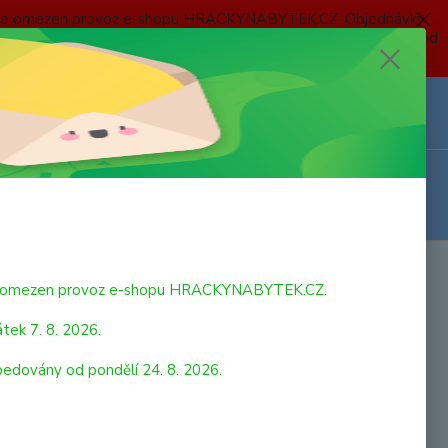
 a bude omezen provoz e-shopu HRACKYNABYTEK.CZ. Objednávky
 7. 8. 2026 do neděle 23. 8. 2026 budou postupně expedovány od
Z
Přihlášení
0
ks
za
0,00 Kč
bude omezen provoz e-shopu HRACKYNABYTEK.CZ.
tek 7. 8. 2026.
pedovány od pondělí 24. 8. 2026.
lister - Hydraulický autojeřáb. Rozměr: 76 x 28 x 37 mm.
 balení: 9,7 x 3,4 x 7,8 cm. Věk: 3+
celý popis