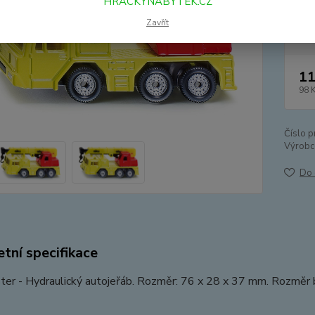
HRACKYNABYTEK.CZ
Dos
Zavřít
11
98 
Číslo p
Výrobc
Do 
tní specifikace
ter - Hydraulický autojeřáb. Rozměr: 76 x 28 x 37 mm. Rozměr ba