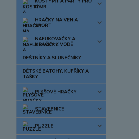
KOSTÝMY A PÁRTY PRO
DĚTI
HRAČKY NA VEN A
SPORT
NAFUKOVAČKY A
HRAČKY K VODĚ
DEŠTNÍKY A SLUNEČNÍKY
DĚTSKÉ BATOHY, KUFŘÍKY A
TAŠKY
PLYŠOVÉ HRAČKY
STAVEBNICE
PUZZLE