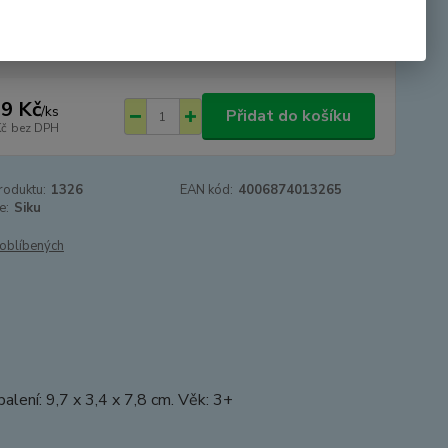
tupnost
SKLADEM - odesíláme 24.8.2026 -
DOVOLENÁ
9 Kč
/
ks
Přidat do košíku
Kč
bez DPH
roduktu:
1326
EAN kód:
4006874013265
e:
Siku
oblíbených
lení: 9,7 x 3,4 x 7,8 cm. Věk: 3+