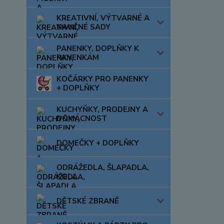
KREATIVNÍ, VÝTVARNÉ A
NAUČNÉ SADY
PANENKY, DOPLŇKY K
PANENKÁM
KOČÁRKY PRO PANENKY
+ DOPLŇKY
KUCHYŇKY, PRODEJNY A
DOMÁCNOST
DOMEČKY + DOPLŇKY
ODRÁŽEDLA, ŠLAPADLA,
KOLA
DĚTSKÉ ZBRANĚ