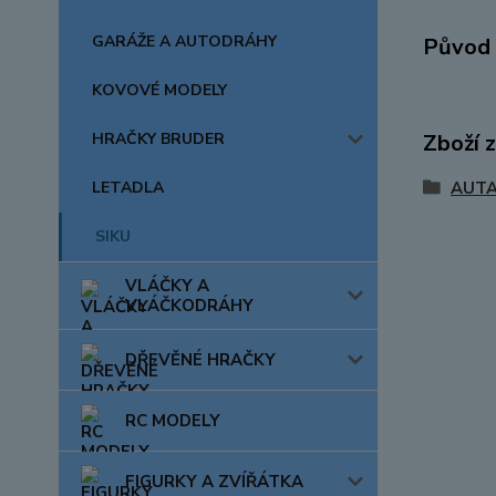
GARÁŽE A AUTODRÁHY
Původ 
KOVOVÉ MODELY
Zboží 
HRAČKY BRUDER
AUTA
LETADLA
SIKU
VLÁČKY A
VLÁČKODRÁHY
DŘEVĚNÉ HRAČKY
RC MODELY
FIGURKY A ZVÍŘÁTKA