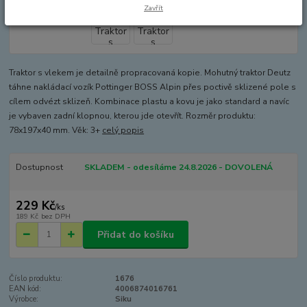
Zavřít
Traktor s vlekem je detailně propracovaná kopie. Mohutný traktor Deutz
táhne nakládací vozík Pottinger BOSS Alpin přes poctivě sklizené pole s
cílem odvézt sklizeň. Kombinace plastu a kovu je jako standard a navíc
je vybaven zadní klopnou, kterou jde otevřít. Rozměr produktu:
78x197x40 mm. Věk: 3+
celý popis
Dostupnost
SKLADEM - odesíláme 24.8.2026 - DOVOLENÁ
229 Kč
/
ks
189 Kč
bez DPH
Přidat do košíku
Číslo produktu:
1676
EAN kód:
4006874016761
Výrobce:
Siku