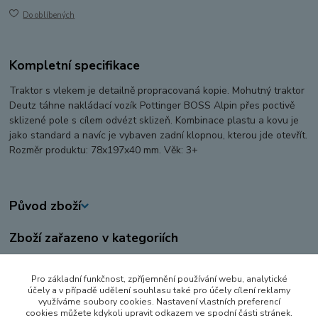
Do oblíbených
Kompletní specifikace
Traktor s vlekem je detailně propracovaná kopie. Mohutný traktor
Deutz táhne nakládací vozík Pottinger BOSS Alpin přes poctivě
sklizené pole s cílem odvézt sklizeň. Kombinace plastu a kovu je
jako standard a navíc je vybaven zadní klopnou, kterou jde otevřít.
Rozměr produktu: 78x197x40 mm. Věk: 3+
Původ zboží
Zboží zařazeno v kategoriích
AUTA, LODĚ, LETADLA
Pro základní funkčnost, zpříjemnění používání webu, analytické
ZEMĚDĚLSKÉ STROJE
účely a v případě udělení souhlasu také pro účely cílení reklamy
využíváme soubory cookies. Nastavení vlastních preferencí
KOVOVÉ MODELY
cookies můžete kdykoli upravit odkazem ve spodní části stránek.