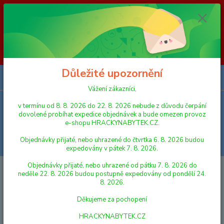
Vážení zákazníci, v termínu od 8. 8. 2026 do 23. 8. 2026 nebude z
důvodu čerpání dovolené probíhat expedice objednávek a bude omezen
provoz e-shopu HRACKYNABYTEK.CZ. Objednávky přijaté, nebo
uhrazené do čtvrtka 6. 8. 2026 budou expedovány v pátek 7. 8. 2026.
Objednávky přijaté, nebo uhrazené od pátku 7. 8. 2026 do neděle 23. 8.
2026 budou postupně expedovány od pondělí 24. 8. 2026. Děkujeme za
pochopení HRACKYNABYTEK.CZ
Důležité upozornění
0
ks
za
0,00 Kč
Vážení zákazníci,
v termínu od 8. 8. 2026 do 22. 8. 2026 nebude z důvodu čerpání
Menu
dovolené probíhat expedice objednávek a bude omezen provoz
e-shopu HRACKYNABYTEK.CZ.
Objednávky přijaté, nebo uhrazené do čtvrtka 6. 8. 2026 budou
Hledat
expedovány v pátek 7. 8. 2026.
Objednávky přijaté, nebo uhrazené od pátku 7. 8. 2026 do
Úvod
AUTA, LODĚ, LETADLA
SIKU
SIKU Blister - Traktor s vlekem
neděle 22. 8. 2026 budou postupně expedovány od pondělí 24.
8. 2026.
SIKU Blister - Traktor s vlekem
Děkujeme za pochopení
HRACKYNABYTEK.CZ