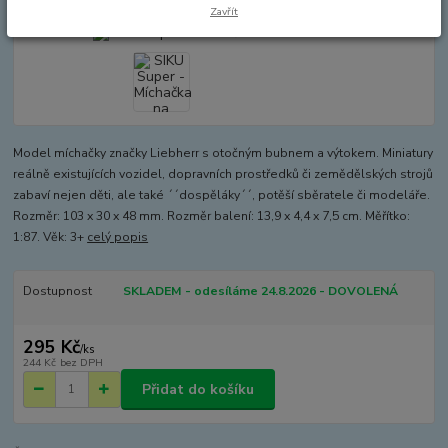
Zavřít
Model míchačky značky Liebherr s otočným bubnem a výtokem. Miniatury
reálně existujících vozidel, dopravních prostředků či zemědělských strojů
zabaví nejen děti, ale také ´´dospěláky´´, potěší sběratele či modeláře.
Rozměr: 103 x 30 x 48 mm. Rozměr balení: 13,9 x 4,4 x 7,5 cm. Měřítko:
1:87. Věk: 3+
celý popis
Dostupnost
SKLADEM - odesíláme 24.8.2026 - DOVOLENÁ
295 Kč
/
ks
244 Kč
bez DPH
Přidat do košíku