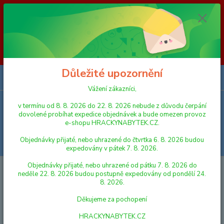
Vážení zákazníci, v termínu od 8. 8. 2026 do 23. 8. 2026 nebude z
důvodu čerpání dovolené probíhat expedice objednávek a bude omezen
provoz e-shopu HRACKYNABYTEK.CZ. Objednávky přijaté, nebo
uhrazené do čtvrtka 6. 8. 2026 budou expedovány v pátek 7. 8. 2026.
Objednávky přijaté, nebo uhrazené od pátku 7. 8. 2026 do neděle 23. 8.
2026 budou postupně expedovány od pondělí 24. 8. 2026. Děkujeme za
pochopení HRACKYNABYTEK.CZ
Důležité upozornění
0
ks
za
0,00 Kč
Vážení zákazníci,
v termínu od 8. 8. 2026 do 22. 8. 2026 nebude z důvodu čerpání
Menu
dovolené probíhat expedice objednávek a bude omezen provoz
e-shopu HRACKYNABYTEK.CZ.
Objednávky přijaté, nebo uhrazené do čtvrtka 6. 8. 2026 budou
Hledat
expedovány v pátek 7. 8. 2026.
Objednávky přijaté, nebo uhrazené od pátku 7. 8. 2026 do
Úvod
AUTA, LODĚ, LETADLA
SIKU
SIKU Super - Míchačka na
neděle 22. 8. 2026 budou postupně expedovány od pondělí 24.
cement 1:87
8. 2026.
SIKU Super - Míchačka na cement
Děkujeme za pochopení
1:87
HRACKYNABYTEK.CZ