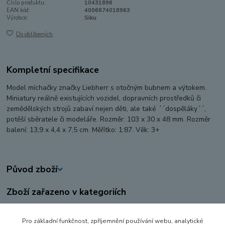
Číslo produktu:
10431896
EAN kód:
4006874018963
Výrobce:
Siku
Do oblíbených
Kompletní specifikace
Model míchačky značky Liebherr s otočným bubnem a výtokem.
Miniatury reálně existujících vozidel, dopravních prostředků či
zemědělských strojů zabaví nejen děti, ale také ´´dospěláky´´,
potěší sběratele či modeláře. Rozměr: 103 x 30 x 48 mm. Rozměr
balení: 13,9 x 4,4 x 7,5 cm. Měřítko: 1:87. Věk: 3+
Původ zboží
Zboží zařazeno v kategoriích
AUTA, LODĚ, LETADLA
Pro základní funkčnost, zpříjemnění používání webu, analytické