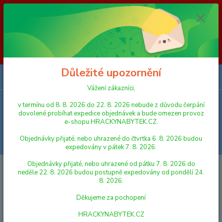
Vážení zákazníci, v termínu od 8. 8. 2026 do 23. 8. 2026 nebude z
důvodu čerpání dovolené probíhat expedice objednávek a bude omezen
provoz e-shopu HRACKYNABYTEK.CZ. Objednávky přijaté, nebo
uhrazené do čtvrtka 6. 8. 2026 budou expedovány v pátek 7. 8. 2026.
Objednávky přijaté, nebo uhrazené od pátku 7. 8. 2026 do neděle 23. 8.
2026 budou postupně expedovány od pondělí 24. 8. 2026. Děkujeme za
pochopení HRACKYNABYTEK.CZ
Důležité upozornění
0
ks
za
0,00 Kč
Vážení zákazníci,
v termínu od 8. 8. 2026 do 22. 8. 2026 nebude z důvodu čerpání
Menu
dovolené probíhat expedice objednávek a bude omezen provoz
e-shopu HRACKYNABYTEK.CZ.
Objednávky přijaté, nebo uhrazené do čtvrtka 6. 8. 2026 budou
Hledat
expedovány v pátek 7. 8. 2026.
Objednávky přijaté, nebo uhrazené od pátku 7. 8. 2026 do
Úvod
AUTA, LODĚ, LETADLA
SIKU
SIKU česká verze - hasiči dodávka
neděle 22. 8. 2026 budou postupně expedovány od pondělí 24.
8. 2026.
SIKU česká verze - hasiči dodávka
Děkujeme za pochopení
HRACKYNABYTEK.CZ