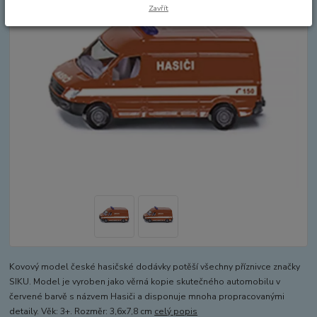
Zavřít
Kovový model české hasičské dodávky potěší všechny příznivce značky
SIKU. Model je vyroben jako věrná kopie skutečného automobilu v
červené barvě s názvem Hasiči a disponuje mnoha propracovanými
detaily. Věk: 3+. Rozměr: 3,6x7,8 cm
celý popis