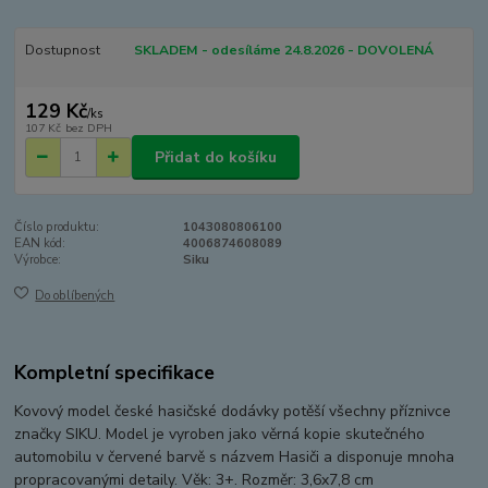
Dostupnost
SKLADEM - odesíláme 24.8.2026 - DOVOLENÁ
129 Kč
/
ks
107 Kč
bez DPH
Přidat do košíku
Číslo produktu:
1043080806100
EAN kód:
4006874608089
Výrobce:
Siku
Do oblíbených
Kompletní specifikace
Kovový model české hasičské dodávky potěší všechny příznivce
značky SIKU. Model je vyroben jako věrná kopie skutečného
automobilu v červené barvě s názvem Hasiči a disponuje mnoha
propracovanými detaily. Věk: 3+. Rozměr: 3,6x7,8 cm