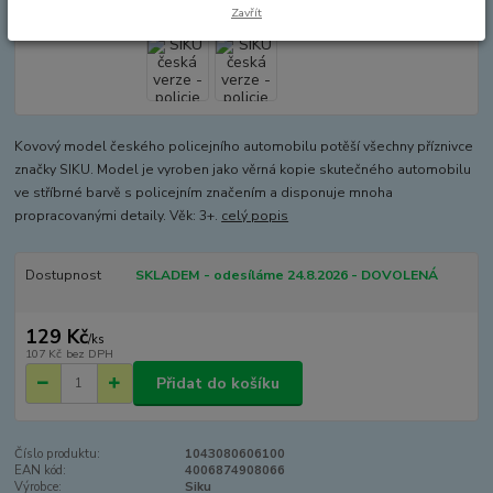
Zavřít
Kovový model českého policejního automobilu potěší všechny příznivce
značky SIKU. Model je vyroben jako věrná kopie skutečného automobilu
ve stříbrné barvě s policejním značením a disponuje mnoha
propracovanými detaily. Věk: 3+.
celý popis
Dostupnost
SKLADEM - odesíláme 24.8.2026 - DOVOLENÁ
129 Kč
/
ks
107 Kč
bez DPH
Přidat do košíku
Číslo produktu:
1043080606100
EAN kód:
4006874908066
Výrobce:
Siku