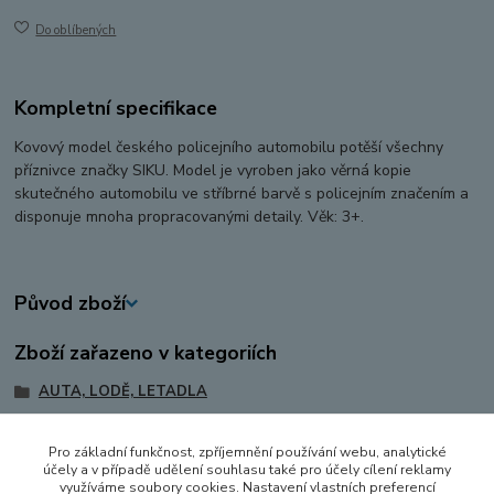
Do oblíbených
Kompletní specifikace
Kovový model českého policejního automobilu potěší všechny
příznivce značky SIKU. Model je vyroben jako věrná kopie
skutečného automobilu ve stříbrné barvě s policejním značením a
disponuje mnoha propracovanými detaily. Věk: 3+.
Původ zboží
Zboží zařazeno v kategoriích
AUTA, LODĚ, LETADLA
OSOBNÍ AUTA
Pro základní funkčnost, zpříjemnění používání webu, analytické
POLICIE, HASIČI A ZÁCHRANÁŘI
účely a v případě udělení souhlasu také pro účely cílení reklamy
využíváme soubory cookies. Nastavení vlastních preferencí