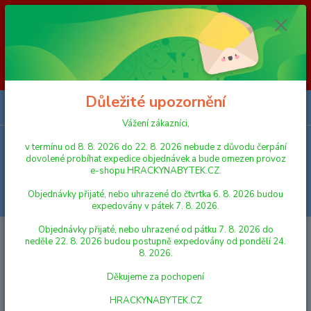
Vážení zákazníci, v termínu od 8. 8. 2026 do 23. 8. 2026 nebude z
důvodu čerpání dovolené probíhat expedice objednávek a bude omezen
provoz e-shopu HRACKYNABYTEK.CZ. Objednávky přijaté, nebo
uhrazené do čtvrtka 6. 8. 2026 budou expedovány v pátek 7. 8. 2026.
Objednávky přijaté, nebo uhrazené od pátku 7. 8. 2026 do neděle 23. 8.
2026 budou postupně expedovány od pondělí 24. 8. 2026. Děkujeme za
pochopení HRACKYNABYTEK.CZ
Důležité upozornění
0
ks
za
0,00 Kč
Vážení zákazníci,
v termínu od 8. 8. 2026 do 22. 8. 2026 nebude z důvodu čerpání
Menu
dovolené probíhat expedice objednávek a bude omezen provoz
e-shopu HRACKYNABYTEK.CZ.
Objednávky přijaté, nebo uhrazené do čtvrtka 6. 8. 2026 budou
Hledat
expedovány v pátek 7. 8. 2026.
Objednávky přijaté, nebo uhrazené od pátku 7. 8. 2026 do
Úvod
AUTA, LODĚ, LETADLA
SIKU
SIKU česká verze - policie VAN
neděle 22. 8. 2026 budou postupně expedovány od pondělí 24.
8. 2026.
SIKU česká verze - policie VAN
Děkujeme za pochopení
Akce
HRACKYNABYTEK.CZ