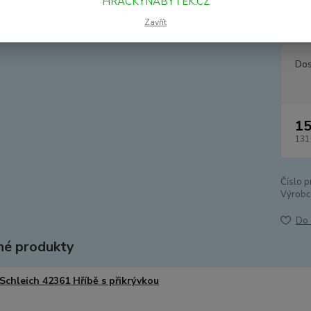
HRACKYNABYTEK.CZ
Hanover
pouze 
Zavřít
Dos
15
131
Číslo p
Výrobc
Do 
é produkty
Schleich 42361 Hříbě s přikrývkou