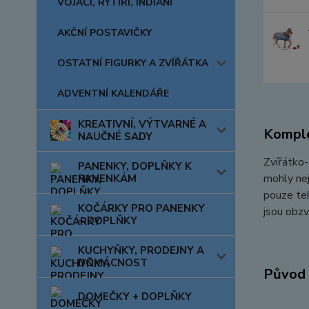
VOJÁCI, RYTÍŘI, INDIÁNI
AKČNÍ POSTAVIČKY
OSTATNÍ FIGURKY A ZVÍŘÁTKA
ADVENTNÍ KALENDÁŘE
KREATIVNÍ, VÝTVARNÉ A
Komple
NAUČNÉ SADY
Zvířátko-
PANENKY, DOPLŇKY K
mohly nej
PANENKÁM
pouze teh
KOČÁRKY PRO PANENKY
jsou obzv
+ DOPLŇKY
KUCHYŇKY, PRODEJNY A
DOMÁCNOST
Původ 
DOMEČKY + DOPLŇKY