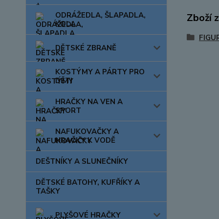
ODRÁŽEDLA, ŠLAPADLA,
Zboží 
KOLA
FIGU
DĚTSKÉ ZBRANĚ
KOSTÝMY A PÁRTY PRO
DĚTI
HRAČKY NA VEN A
SPORT
NAFUKOVAČKY A
HRAČKY K VODĚ
DEŠTNÍKY A SLUNEČNÍKY
DĚTSKÉ BATOHY, KUFŘÍKY A
TAŠKY
PLYŠOVÉ HRAČKY