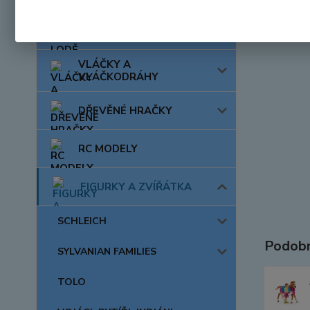
AUTA, LODĚ, LETADLA
VLÁČKY A
VLÁČKODRÁHY
DŘEVĚNÉ HRAČKY
RC MODELY
FIGURKY A ZVÍŘÁTKA
SCHLEICH
Podobn
SYLVANIAN FAMILIES
TOLO