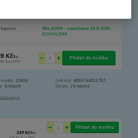
ských je vytištěn na pánevní končetiny jejich hříbat. Ale
tehdy pokud jsou oba rodiče registrováni ...
celý popis
tupnost
SKLADEM - odesíláme 24.8.2026 -
DOVOLENÁ
9 Kč
/
ks
Přidat do košíku
 Kč
bez DPH
roduktu:
13818
EAN kód:
4055744011757
e:
Schleich
Záruka:
24 měsíců
oblíbených
Přidat do košíku
249 Kč
/
ks