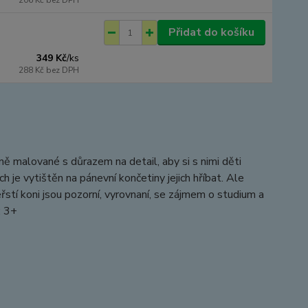
206 Kč
bez DPH
Přidat do košíku
349 Kč
/
ks
288 Kč
bez DPH
ně malované s důrazem na detail, aby si s nimi děti
 je vytištěn na pánevní končetiny jejich hříbat. Ale
stí koni jsou pozorní, vyrovnaní, se zájmem o studium a
: 3+