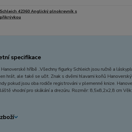
Schleich 42360 Anglický plnokrevník s
přikrývkou
tní specifikace
 Hanoverské hříbě ..Všechny figurky Schleich jsou ručně a láskypl
en hrát, ale také se učit. Znak s dvěmi hlavami koňů Hanoverských
dy pokud jsou oba rodiče registrováni v plemenné knize. Hanoveř
láště vhodní pro skákání a drezúru. Rozměr: 8,5x8,2x2,8 cm Věk
zboží