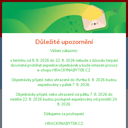
Vážení zákazníci, v termínu od 8. 8. 2026 do 23. 8. 2026 nebude z
důvodu čerpání dovolené probíhat expedice objednávek a bude omezen
provoz e-shopu HRACKYNABYTEK.CZ. Objednávky přijaté, nebo
uhrazené do čtvrtka 6. 8. 2026 budou expedovány v pátek 7. 8. 2026.
Objednávky přijaté, nebo uhrazené od pátku 7. 8. 2026 do neděle 23. 8.
2026 budou postupně expedovány od pondělí 24. 8. 2026. Děkujeme za
pochopení HRACKYNABYTEK.CZ
Důležité upozornění
0
ks
za
0,00 Kč
Vážení zákazníci,
v termínu od 8. 8. 2026 do 22. 8. 2026 nebude z důvodu čerpání
Menu
dovolené probíhat expedice objednávek a bude omezen provoz
e-shopu HRACKYNABYTEK.CZ.
Objednávky přijaté, nebo uhrazené do čtvrtka 6. 8. 2026 budou
Hledat
expedovány v pátek 7. 8. 2026.
Objednávky přijaté, nebo uhrazené od pátku 7. 8. 2026 do
Úvod
FIGURKY A ZVÍŘÁTKA
Schleich 13835 Zvířátko - štěně retrievera
neděle 22. 8. 2026 budou postupně expedovány od pondělí 24.
8. 2026.
Schleich 13835 Zvířátko - štěně
Děkujeme za pochopení
retrievera
HRACKYNABYTEK.CZ