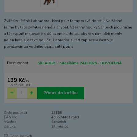
Zvířátko -štěně Labradora . Noví psi z farmy právě dorazili!Na žádné
farmě by tato zvířátka neměla chybět. Všechny figurky Schleich jsou ručně
a láskyplně malované s důrazem na detail, aby si s nimi děti mohly
nejen hrát, ale také se učit . Labrador si rád zaplace a často je
považován za vodního psa...
celý popis
Dostupnost
SKLADEM - odesíláme 24.8.2026 - DOVOLENÁ
139 Kč
/
ks
115 Kč
bez DPH
Přidat do košíku
Číslo produktu:
13835
EAN kód:
4055744012563
Výrobce:
Schleich
Záruka:
24 měsíců
Do oblíbených