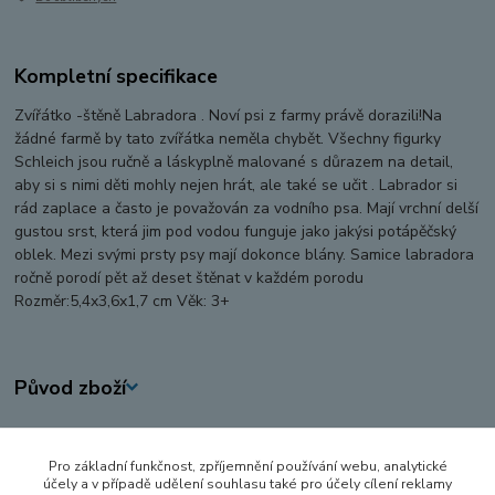
Kompletní specifikace
Zvířátko -štěně Labradora . Noví psi z farmy právě dorazili!Na
žádné farmě by tato zvířátka neměla chybět. Všechny figurky
Schleich jsou ručně a láskyplně malované s důrazem na detail,
aby si s nimi děti mohly nejen hrát, ale také se učit . Labrador si
rád zaplace a často je považován za vodního psa. Mají vrchní delší
gustou srst, která jim pod vodou funguje jako jakýsi potápěčský
oblek. Mezi svými prsty psy mají dokonce blány. Samice labradora
ročně porodí pět až deset štěnat v každém porodu
Rozměr:5,4x3,6x1,7 cm Věk: 3+
Původ zboží
Zboží zařazeno v kategoriích
Pro základní funkčnost, zpříjemnění používání webu, analytické
FIGURKY A ZVÍŘÁTKA
účely a v případě udělení souhlasu také pro účely cílení reklamy