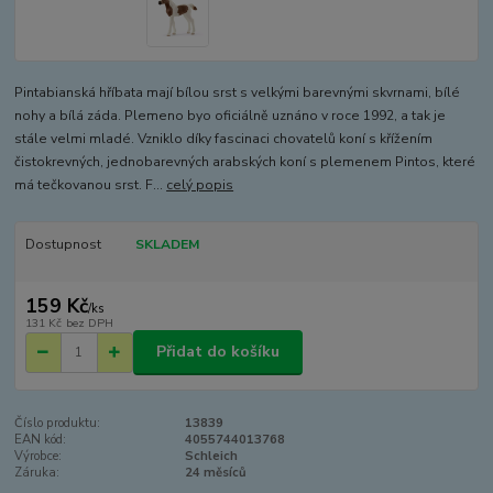
Pintabianská hříbata mají bílou srst s velkými barevnými skvrnami, bílé
nohy a bílá záda. Plemeno byo oficiálně uznáno v roce 1992, a tak je
stále velmi mladé. Vzniklo díky fascinaci chovatelů koní s křížením
čistokrevných, jednobarevných arabských koní s plemenem Pintos, které
má tečkovanou srst. F...
celý popis
Dostupnost
SKLADEM
159 Kč
/
ks
131 Kč
bez DPH
Přidat do košíku
Číslo produktu:
13839
EAN kód:
4055744013768
Výrobce:
Schleich
Záruka:
24 měsíců