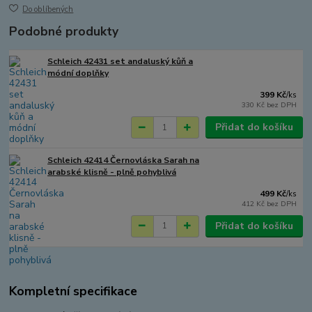
Do oblíbených
Podobné produkty
Schleich 42431 set andaluský kůň a
módní doplňky
399 Kč
/
ks
330 Kč
bez DPH
Přidat do košíku
Schleich 42414 Černovláska Sarah na
arabské klisně - plně pohyblivá
499 Kč
/
ks
412 Kč
bez DPH
Přidat do košíku
Kompletní specifikace