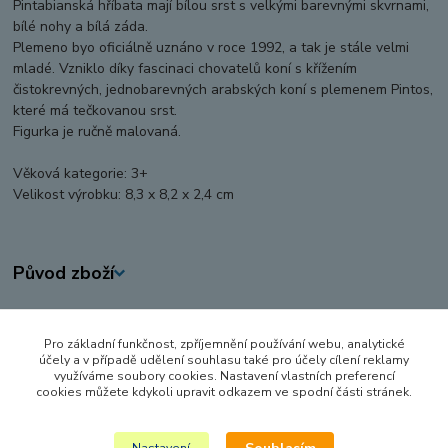
Pintabianská hříbata mají bílou srst s velkými barevnými skvrnami,
bílé nohy a bílá záda.
Plemeno byo oficiálně uznáno v roce 1992, a tak je stále velmi
mladé. Vzniklo díky fascinaci chovatelů koní s křížením
čistokrevných, jednobarevných arabských koní s plemenem Pintos,
které má tečkovanou srst.
Figurka je ručně malovaná.
Věková kategorie: 3+
Velikost výrobku: 8,3 x 8,2 x 2,4 cm
Původ zboží
Zboží zařazeno v kategoriích
Pro základní funkčnost, zpříjemnění používání webu, analytické
FIGURKY A ZVÍŘÁTKA
účely a v případě udělení souhlasu také pro účely cílení reklamy
využíváme soubory cookies. Nastavení vlastních preferencí
SCHLEICH
cookies můžete kdykoli upravit odkazem ve spodní části stránek.
Horse Club