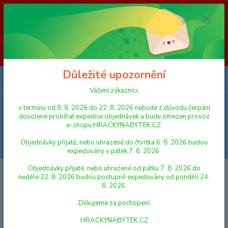
Vážení zákazníci, v termínu od 8. 8. 2026 do 23. 8. 2026 nebude z
důvodu čerpání dovolené probíhat expedice objednávek a bude omezen
provoz e-shopu HRACKYNABYTEK.CZ. Objednávky přijaté, nebo
uhrazené do čtvrtka 6. 8. 2026 budou expedovány v pátek 7. 8. 2026.
Objednávky přijaté, nebo uhrazené od pátku 7. 8. 2026 do neděle 23. 8.
2026 budou postupně expedovány od pondělí 24. 8. 2026. Děkujeme za
pochopení HRACKYNABYTEK.CZ
Důležité upozornění
0
ks
za
0,00 Kč
Vážení zákazníci,
v termínu od 8. 8. 2026 do 22. 8. 2026 nebude z důvodu čerpání
Menu
dovolené probíhat expedice objednávek a bude omezen provoz
e-shopu HRACKYNABYTEK.CZ.
Objednávky přijaté, nebo uhrazené do čtvrtka 6. 8. 2026 budou
Hledat
expedovány v pátek 7. 8. 2026.
Objednávky přijaté, nebo uhrazené od pátku 7. 8. 2026 do
Úvod
FIGURKY A ZVÍŘÁTKA
Schleich 13839 Zvířátko - hříbě
neděle 22. 8. 2026 budou postupně expedovány od pondělí 24.
Pintabianské
8. 2026.
Schleich 13839 Zvířátko - hříbě
Děkujeme za pochopení
Pintabianské
HRACKYNABYTEK.CZ