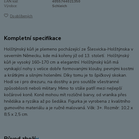
EAN kód:
4055744021350
Výrobce:
Schleich
Do oblíbených
Kompletní specifikace
Holštýnský kůň je plemeno pocházející ze Šlesvicka-Holštýnska v
severním Německu, kde má kořeny již od 13. století. Holštýnský
kůň je vysoký 160–170 cm a elegantní. Holštýnský kůň má
vynikající nohy s velice dobře formovanými klouby, pevnými kostmi
a krátkými a silnými holeněmi. Díky tomu je to špičkový skokan.
Hodí se i pro drezuru, na dostihy a pro soutěže všestranné
způsobilosti neboli military. Mimo to stále patří mezi nejlepší
kočárové koně. Koně mohou mít rozličné barvy, od vraníka přes
hnědáka a ryzáka až po šedáka. Figurka je vyrobena z kvalitního
gumového materiálu a je ručně malovaná. Věk: 3+. Rozměr: 10,2 x
8,5 x 2,5 cm.
Původ zboží