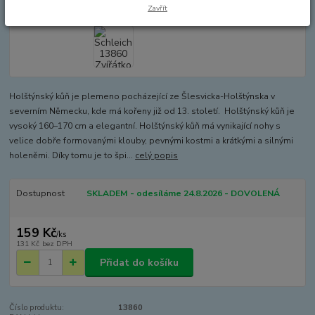
Zavřít
Holštýnský kůň je plemeno pocházející ze Šlesvicka-Holštýnska v
severním Německu, kde má kořeny již od 13. století. Holštýnský kůň je
vysoký 160–170 cm a elegantní. Holštýnský kůň má vynikající nohy s
velice dobře formovanými klouby, pevnými kostmi a krátkými a silnými
holeněmi. Díky tomu je to špi...
celý popis
Dostupnost
SKLADEM - odesíláme 24.8.2026 - DOVOLENÁ
159 Kč
/
ks
131 Kč
bez DPH
Přidat do košíku
Číslo produktu:
13860