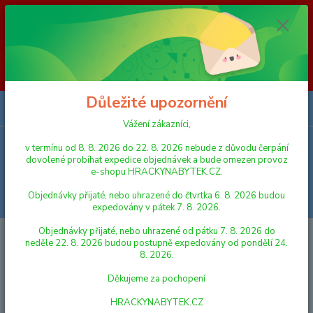
Vážení zákazníci, v termínu od 8. 8. 2026 do 23. 8. 2026 nebude z
důvodu čerpání dovolené probíhat expedice objednávek a bude omezen
provoz e-shopu HRACKYNABYTEK.CZ. Objednávky přijaté, nebo
uhrazené do čtvrtka 6. 8. 2026 budou expedovány v pátek 7. 8. 2026.
Objednávky přijaté, nebo uhrazené od pátku 7. 8. 2026 do neděle 23. 8.
2026 budou postupně expedovány od pondělí 24. 8. 2026. Děkujeme za
pochopení HRACKYNABYTEK.CZ
Důležité upozornění
0
ks
za
0,00 Kč
Vážení zákazníci,
v termínu od 8. 8. 2026 do 22. 8. 2026 nebude z důvodu čerpání
Menu
dovolené probíhat expedice objednávek a bude omezen provoz
e-shopu HRACKYNABYTEK.CZ.
Objednávky přijaté, nebo uhrazené do čtvrtka 6. 8. 2026 budou
Hledat
expedovány v pátek 7. 8. 2026.
Objednávky přijaté, nebo uhrazené od pátku 7. 8. 2026 do
Úvod
FIGURKY A ZVÍŘÁTKA
Schleich 13860 Zvířátko - holštýnské hříbě
neděle 22. 8. 2026 budou postupně expedovány od pondělí 24.
8. 2026.
Schleich 13860 Zvířátko -
Děkujeme za pochopení
holštýnské hříbě
HRACKYNABYTEK.CZ