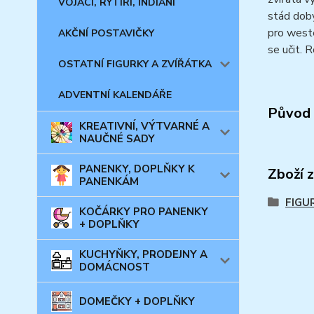
VOJÁCI, RYTÍŘI, INDIÁNI
stád doby
pro weste
AKČNÍ POSTAVIČKY
se učit. 
OSTATNÍ FIGURKY A ZVÍŘÁTKA
ADVENTNÍ KALENDÁŘE
Původ 
KREATIVNÍ, VÝTVARNÉ A
NAUČNÉ SADY
PANENKY, DOPLŇKY K
Zboží 
PANENKÁM
FIGU
KOČÁRKY PRO PANENKY
+ DOPLŇKY
KUCHYŇKY, PRODEJNY A
DOMÁCNOST
DOMEČKY + DOPLŇKY