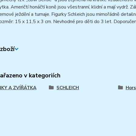
tka. Američtí honáčtí koně jsou všestranní, klidní a mají vydrž. Z
rnové ježdění a turnaje. Figurky Schleich jsou mimořádně detail
Rozměr: 15 x 11,5 x 3 cm. Nevhodné pro děti do 3 let. Doporuče
zboží
zařazeno v kategoriích
RKY A ZVÍŘÁTKA
SCHLEICH
Hors