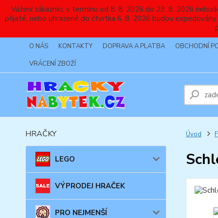
Vážení zákazníci, v termínu od 8. 8. 2026 do 23. 8. 2026 
přijaté, nebo uhrazené do čtvrtka 6. 8. 2026 budou expedovány
O NÁS
KONTAKTY
DOPRAVA A PLATBA
OBCHODNÍ P
VRÁCENÍ ZBOŽÍ
HRAČKY
Úvod
Schl
LEGO
VÝPRODEJ HRAČEK
PRO NEJMENŠÍ