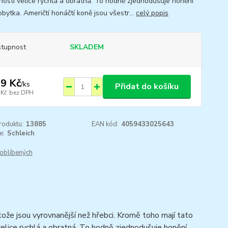
nosti velice rychlá a obratná. To hodně zjednodušuje honění
bytka. Američtí honáčtí koně jsou všestr...
celý popis
tupnost
SKLADEM
9 Kč
/
ks
Přidat do košíku
 Kč
bez DPH
roduktu:
13885
EAN kód:
4059433025643
e:
Schleich
oblíbených
ože jsou vyrovnanější než hřebci. Kromě toho mají tato
velice rychlá a obratná. To hodně zjednodušuje honění