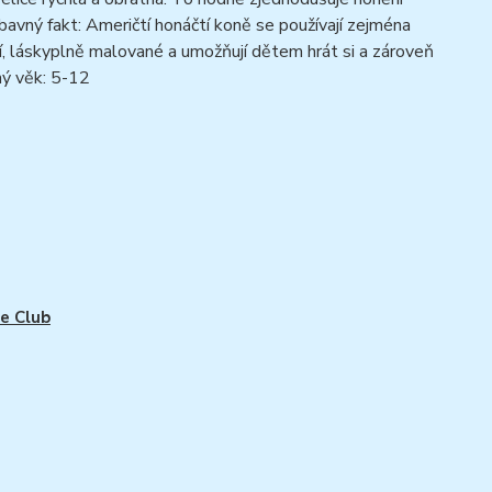
ábavný fakt: Američtí honáčtí koně se používají zejména
ní, láskyplně malované a umožňují dětem hrát si a zároveň
ný věk: 5-12
e Club