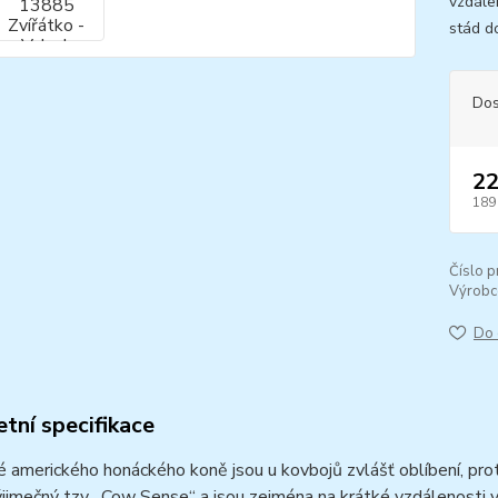
vzdále
stád do
Dos
22
189
Číslo p
Výrobc
Do 
tní specifikace
 amerického honáckého koně jsou u kovbojů zvlášť oblíbení, prot
ýjimečný tzv. „Cow Sense“ a jsou zejména na krátké vzdálenosti 