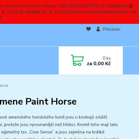
 a bude omezen provoz e-shopu HRACKYNABYTEK.CZ. Objednávky
 7. 8. 2026 do neděle 23. 8. 2026 budou postupně expedovány od
Z
Přihlášení
0
ks
za
0,00 Kč
Horse
emene Paint Horse
ové amerického honáckého koně jsou u kovbojů zvlášť
í, protože jsou vyrovnanější než hřebci. Kromě toho mají tato
a výjimečný tzv. „Cow Sense“ a jsou zejména na krátké