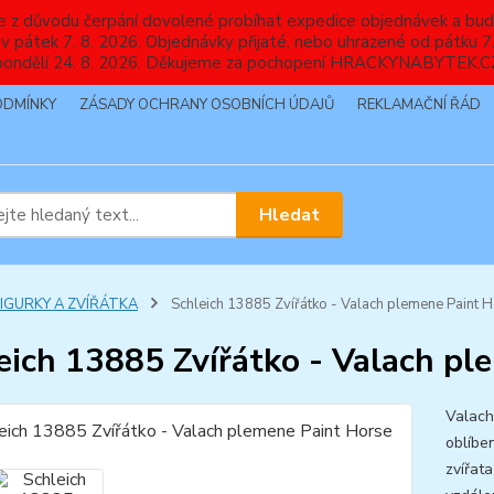
nebude z důvodu čerpání dovolené probíhat expedice objednávek
 v pátek 7. 8. 2026. Objednávky přijaté, nebo uhrazené od pátku
pondělí 24. 8. 2026. Děkujeme za pochopení HRACKYNABYTEK.C
ODMÍNKY
ZÁSADY OCHRANY OSOBNÍCH ÚDAJŮ
REKLAMAČNÍ ŘÁD
Hledat
FIGURKY A ZVÍŘÁTKA
Schleich 13885 Zvířátko - Valach plemene Paint 
eich 13885 Zvířátko - Valach pl
Valach
oblíben
zvířat