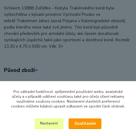
Schleich 13888 Zvířátko - Kobyla Trakénského koně byla
vyšlechtěna v bývalé provincii Východní Prusko ve
městě Trakehnen (dnes Jasná Poljana v Kaliningradské oblasti),
podle kterého nese také své jméno. Tito koně byli původně
chováni především pro armádní účely, ale časem dosahovali
vynikajících úspěchů také jako sportovní a dostihoví koně. Rozměr:
13,30 x 4,70 x 9,80 cm. Věk: 3+
Původ zboží
Zboží zařazeno v kategoriích
Pro základní funkčnost, zpříjemnění používání webu, analytické
FIGURKY A ZVÍŘÁTKA
účely a v případě udělení souhlasu také pro účely cílení reklamy
využíváme soubory cookies. Nastavení vlastních preferencí
SCHLEICH
cookies můžete kdykoli upravit odkazem ve spodní části stránek.
Horse Club
Souhlasím
Nastavení