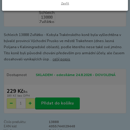
Zavřít
Schleich 13888 Zvířátko - Kobyla Trakénského koně byla vyšlechtěna v
bývalé provincii Východní Prusko ve městě Trakehnen (dnes Jasná
Poljana v Kaliningradské oblasti), podle kterého nese také své jméno.
Tito koně byli původně chováni především pro armádní účely, ale časem
dosahovali vynikajících úsp...
celý popis
Dostupnost
SKLADEM - odesíláme 24.8.2026 - DOVOLENÁ
229 Kč
/
ks
189 Kč
bez DPH
Přidat do košíku
Číslo produktu:
13888
EAN kód:
4055744029448