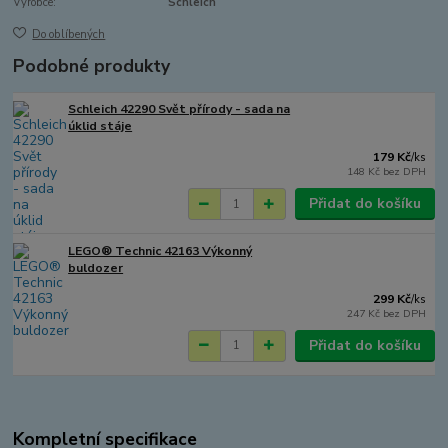
Výrobce:
Schleich
Do oblíbených
Podobné produkty
Schleich 42290 Svět přírody - sada na
úklid stáje
179 Kč
/
ks
148 Kč
bez DPH
Přidat do košíku
LEGO® Technic 42163 Výkonný
buldozer
299 Kč
/
ks
247 Kč
bez DPH
Přidat do košíku
Kompletní specifikace