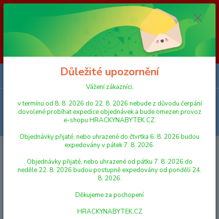
Vážení zákazníci, v termínu od 8. 8. 2026 do 23. 8. 2026 nebude z
důvodu čerpání dovolené probíhat expedice objednávek a bude omezen
provoz e-shopu HRACKYNABYTEK.CZ. Objednávky přijaté, nebo
uhrazené do čtvrtka 6. 8. 2026 budou expedovány v pátek 7. 8. 2026.
Objednávky přijaté, nebo uhrazené od pátku 7. 8. 2026 do neděle 23. 8.
2026 budou postupně expedovány od pondělí 24. 8. 2026. Děkujeme za
pochopení HRACKYNABYTEK.CZ
Důležité upozornění
0
ks
za
0,00 Kč
Vážení zákazníci,
Menu
v termínu od 8. 8. 2026 do 22. 8. 2026 nebude z důvodu čerpání
dovolené probíhat expedice objednávek a bude omezen provoz
e-shopu HRACKYNABYTEK.CZ.
Hledat
Objednávky přijaté, nebo uhrazené do čtvrtka 6. 8. 2026 budou
expedovány v pátek 7. 8. 2026.
Úvod
FIGURKY A ZVÍŘÁTKA
Schleich 13888 Zvířátko - Kobyla
Trakénského koně
Objednávky přijaté, nebo uhrazené od pátku 7. 8. 2026 do
neděle 22. 8. 2026 budou postupně expedovány od pondělí 24.
Schleich 13888 Zvířátko - Kobyla
8. 2026.
Trakénského koně
Děkujeme za pochopení
HRACKYNABYTEK.CZ