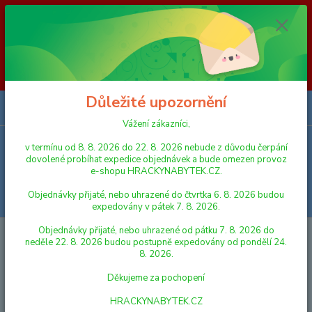
Vážení zákazníci, v termínu od 8. 8. 2026 do 23. 8. 2026 nebude z
důvodu čerpání dovolené probíhat expedice objednávek a bude omezen
provoz e-shopu HRACKYNABYTEK.CZ. Objednávky přijaté, nebo
uhrazené do čtvrtka 6. 8. 2026 budou expedovány v pátek 7. 8. 2026.
Objednávky přijaté, nebo uhrazené od pátku 7. 8. 2026 do neděle 23. 8.
2026 budou postupně expedovány od pondělí 24. 8. 2026. Děkujeme za
pochopení HRACKYNABYTEK.CZ
Důležité upozornění
0
ks
za
0,00 Kč
Vážení zákazníci,
v termínu od 8. 8. 2026 do 22. 8. 2026 nebude z důvodu čerpání
Menu
dovolené probíhat expedice objednávek a bude omezen provoz
e-shopu HRACKYNABYTEK.CZ.
Objednávky přijaté, nebo uhrazené do čtvrtka 6. 8. 2026 budou
Hledat
expedovány v pátek 7. 8. 2026.
Objednávky přijaté, nebo uhrazené od pátku 7. 8. 2026 do
Úvod
FIGURKY A ZVÍŘÁTKA
Schleich 13897 Zvířátko - hřebec
neděle 22. 8. 2026 budou postupně expedovány od pondělí 24.
Schwarzwaldský
8. 2026.
Schleich 13897 Zvířátko - hřebec
Děkujeme za pochopení
Schwarzwaldský
HRACKYNABYTEK.CZ