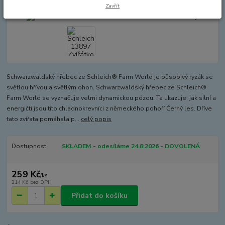
Zavřít
Schwarzwaldský hřebec ze Schleich® Farm World je působivý ryzák se
světlou hřívou a světlým ohon. Schwarzwaldský hřebec ze Schleich®
Farm World se vyznačuje velmi dynamickou pózou. Ta ukazuje, jak silní a
energičtí jsou tito chladnokrevníci z německého pohoří Černý les. Dříve
tato zvířata pomáhala p...
celý popis
Dostupnost
SKLADEM - odesíláme 24.8.2026 - DOVOLENÁ
259 Kč
/
ks
214 Kč
bez DPH
Přidat do košíku