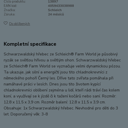
Číslo produktu:
13897
EAN kód:
4059433038988
Značka:
Schleich
Záruka:
24 měsíců
Do oblíbených
Kompletní specifikace
Schwarzwaldský hřebec ze Schleich® Farm World je působivý
ryzák se světlou hřívou a světlým ohon. Schwarzwaldský hřebec
ze Schleich® Farm World se vyznačuje velmi dynamickou pózou.
Ta ukazuje, jak silní a energičtí jsou tito chladnokrevníci z
německého pohoří Černý les. Dříve tato zvířata pomáhala při
namáhavé práci v lesích. Dnes jsou tito životem kypící
chladnokrevníci oblíbení zejména u lidí, kteří rádi tráví čas kolem
koní, a využívají se k jízdě či k tažení kočárů nebo saní. Rozměr:
12,8 x 11,5 x 3,9 cm. Rozměr balení: 12,8 x 11,5 x 3,9 cm.
Obsahuje: 1x Schwarzwaldský hřebec. Nevhodné pro děti do 3
let. Doporučený věk: 3-8