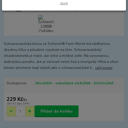
Zavřít
Schwarzwaldská klisna ze Schleich® Farm World má nádhernou
dlouhou hřívu a půvabný copánek na čele. Schwarzwaldský
chladnokrevník je malé, ale silné a mrštné zvíře. Má vyrovnanou,
dobráckou povahu, ale je zároveň velmi živý a energický. Hříva a ohon
tohoto plemene mají stejně jako u schwarzwaldské k...
celý popis
Dostupnost
SKLADEM - odesíláme 24.8.2026 - DOVOLENÁ
229 Kč
/
ks
189 Kč
bez DPH
Přidat do košíku