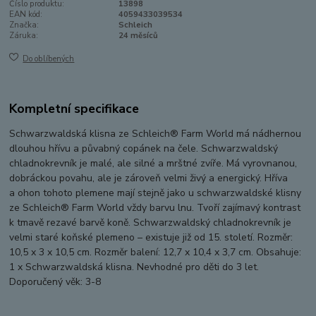
Číslo produktu:
13898
EAN kód:
4059433039534
Značka:
Schleich
Záruka:
24 měsíců
Do oblíbených
Kompletní specifikace
Schwarzwaldská klisna ze Schleich® Farm World má nádhernou
dlouhou hřívu a půvabný copánek na čele. Schwarzwaldský
chladnokrevník je malé, ale silné a mrštné zvíře. Má vyrovnanou,
dobráckou povahu, ale je zároveň velmi živý a energický. Hříva
a ohon tohoto plemene mají stejně jako u schwarzwaldské klisny
ze Schleich® Farm World vždy barvu lnu. Tvoří zajímavý kontrast
k tmavě rezavé barvě koně. Schwarzwaldský chladnokrevník je
velmi staré koňské plemeno – existuje již od 15. století. Rozměr:
10,5 x 3 x 10,5 cm. Rozměr balení: 12,7 x 10,4 x 3,7 cm. Obsahuje:
1 x Schwarzwaldská klisna. Nevhodné pro děti do 3 let.
Doporučený věk: 3-8