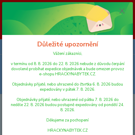
Vážení zákazníci, v termínu od 8. 8. 2026 do 23. 8. 2026 nebude z
důvodu čerpání dovolené probíhat expedice objednávek a bude omezen
provoz e-shopu HRACKYNABYTEK.CZ. Objednávky přijaté, nebo
uhrazené do čtvrtka 6. 8. 2026 budou expedovány v pátek 7. 8. 2026.
Objednávky přijaté, nebo uhrazené od pátku 7. 8. 2026 do neděle 23. 8.
2026 budou postupně expedovány od pondělí 24. 8. 2026. Děkujeme za
pochopení HRACKYNABYTEK.CZ
Důležité upozornění
0
ks
za
0,00 Kč
Vážení zákazníci,
v termínu od 8. 8. 2026 do 22. 8. 2026 nebude z důvodu čerpání
Menu
dovolené probíhat expedice objednávek a bude omezen provoz
e-shopu HRACKYNABYTEK.CZ.
Objednávky přijaté, nebo uhrazené do čtvrtka 6. 8. 2026 budou
Hledat
expedovány v pátek 7. 8. 2026.
Objednávky přijaté, nebo uhrazené od pátku 7. 8. 2026 do
Úvod
FIGURKY A ZVÍŘÁTKA
Schleich 13898 Zvířátko - kobyla
neděle 22. 8. 2026 budou postupně expedovány od pondělí 24.
Schwrzwaldská
8. 2026.
Schleich 13898 Zvířátko - kobyla
Děkujeme za pochopení
Schwrzwaldská
HRACKYNABYTEK.CZ