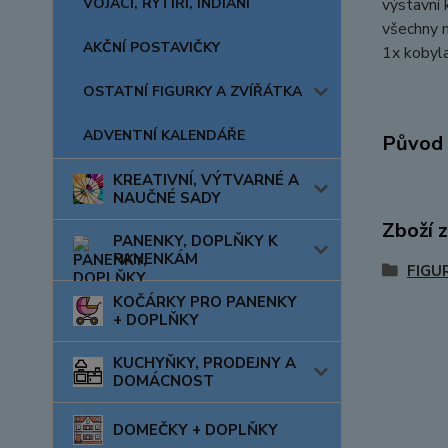
VOJÁCI, RYTÍŘI, INDIÁNI
výstavní 
všechny m
AKČNÍ POSTAVIČKY
1x kobyla
OSTATNÍ FIGURKY A ZVÍŘÁTKA
ADVENTNÍ KALENDÁŘE
Původ 
KREATIVNÍ, VÝTVARNÉ A
NAUČNÉ SADY
Zboží 
PANENKY, DOPLŇKY K
PANENKÁM
FIGU
KOČÁRKY PRO PANENKY
+ DOPLŇKY
KUCHYŇKY, PRODEJNY A
DOMÁCNOST
DOMEČKY + DOPLŇKY