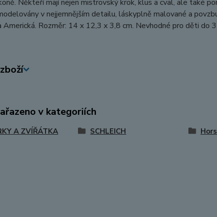
koně. Někteří mají nejen mistrovský krok, klus a cval, ale také po
odelovány v nejjemnějším detailu, láskyplně malované a povzbuzu
 Americká. Rozměr: 14 x 12,3 x 3,8 cm. Nevhodné pro děti do 3
zboží
zařazeno v kategoriích
RKY A ZVÍŘÁTKA
SCHLEICH
Hors