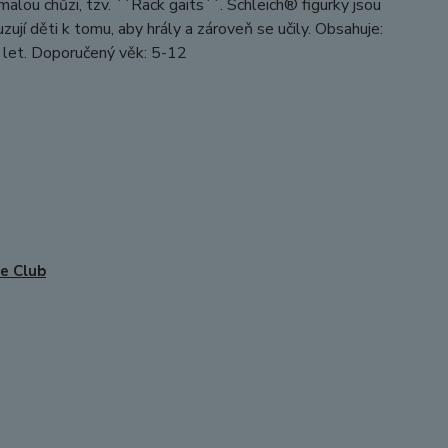
malou chůzi, tzv. ´´Rack gaits´´. Schleich® figurky jsou
jí děti k tomu, aby hrály a zároveň se učily. Obsahuje:
 let. Doporučený věk: 5-12
e Club