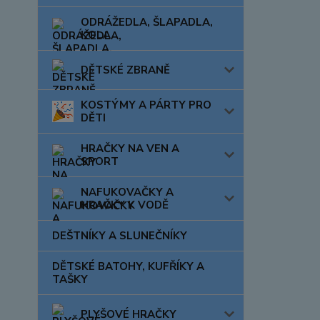
ODRÁŽEDLA, ŠLAPADLA,
KOLA
DĚTSKÉ ZBRANĚ
KOSTÝMY A PÁRTY PRO
DĚTI
HRAČKY NA VEN A
SPORT
NAFUKOVAČKY A
HRAČKY K VODĚ
DEŠTNÍKY A SLUNEČNÍKY
DĚTSKÉ BATOHY, KUFŘÍKY A
TAŠKY
PLYŠOVÉ HRAČKY