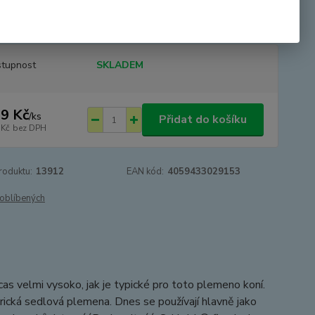
merická sedlová plemena. Dnes se používají hlavně jako
í koně. Někteří mají nejen mistrovský...
celý popis
tupnost
SKLADEM
9 Kč
/
ks
Přidat do košíku
 Kč
bez DPH
roduktu:
13912
EAN kód:
4059433029153
oblíbených
s velmi vysoko, jak je typické pro toto plemeno koní.
merická sedlová plemena. Dnes se používají hlavně jako