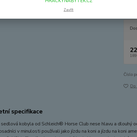
HRACKYNABYTEK.CZ
koni a
výstavn
Zavřít
Dos
22
189
Číslo p
Do 
tní specifikace
sedlová kobyla od Schleich® Horse Club nese hlavu a dlouhý oca
osadníci v minulosti používali jako jízdu na koni a jízdu na koni a