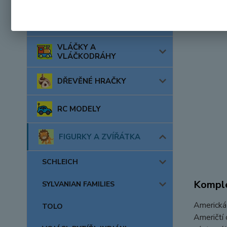
AUTA, LODĚ, LETADLA
VLÁČKY A
VLÁČKODRÁHY
DŘEVĚNÉ HRAČKY
RC MODELY
FIGURKY A ZVÍŘÁTKA
SCHLEICH
Komple
SYLVANIAN FAMILIES
Americká 
TOLO
Američtí 