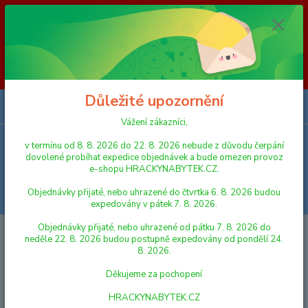
Vážení zákazníci, v termínu od 8. 8. 2026 do 23. 8. 2026 nebude z
důvodu čerpání dovolené probíhat expedice objednávek a bude omezen
provoz e-shopu HRACKYNABYTEK.CZ. Objednávky přijaté, nebo
uhrazené do čtvrtka 6. 8. 2026 budou expedovány v pátek 7. 8. 2026.
Objednávky přijaté, nebo uhrazené od pátku 7. 8. 2026 do neděle 23. 8.
2026 budou postupně expedovány od pondělí 24. 8. 2026. Děkujeme za
pochopení HRACKYNABYTEK.CZ
Důležité upozornění
0
ks
za
0,00 Kč
Vážení zákazníci,
v termínu od 8. 8. 2026 do 22. 8. 2026 nebude z důvodu čerpání
Menu
dovolené probíhat expedice objednávek a bude omezen provoz
e-shopu HRACKYNABYTEK.CZ.
Objednávky přijaté, nebo uhrazené do čtvrtka 6. 8. 2026 budou
Hledat
expedovány v pátek 7. 8. 2026.
Objednávky přijaté, nebo uhrazené od pátku 7. 8. 2026 do
Úvod
FIGURKY A ZVÍŘÁTKA
Schleich 14582 Prehistorické zvířátko -
neděle 22. 8. 2026 budou postupně expedovány od pondělí 24.
Utahraptor
8. 2026.
Schleich 14582 Prehistorické
Děkujeme za pochopení
zvířátko - Utahraptor
HRACKYNABYTEK.CZ