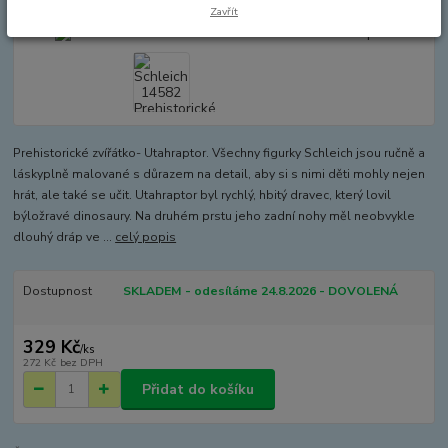
Zavřít
Prehistorické zvířátko- Utahraptor. Všechny figurky Schleich jsou ručně a
láskyplně malované s důrazem na detail, aby si s nimi děti mohly nejen
hrát, ale také se učit. Utahraptor byl rychlý, hbitý dravec, který lovil
býložravé dinosaury. Na druhém prstu jeho zadní nohy měl neobvykle
dlouhý dráp ve ...
celý popis
Dostupnost
SKLADEM - odesíláme 24.8.2026 - DOVOLENÁ
329 Kč
/
ks
272 Kč
bez DPH
Přidat do košíku