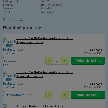
Číslo produktu:
14582
EAN kód:
4055744011627
Výrobce:
Schleich
Záruka:
24 měsíců
Do oblíbených
Podobné produkty
Schleich 14587 Prehistorické zvířátko -
Tyrannosaurus rex
357 Kč
/
ks
295 Kč
bez DPH
Přidat do košíku
Schleich 14584 Prehistorické zvířátko -
Acrocanthosaurus
355 Kč
/
ks
293 Kč
bez DPH
Přidat do košíku
Schleich Prehistorické zvířátko -