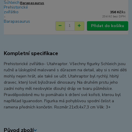
Barapasaurus
356 Kč
/
ks
294 Kč
bez DPH
Přidat do košíku
Kompletní specifikace
Prehistorické zvířátko- Utahraptor. Všechny figurky Schleich jsou
ručně a láskyplně malované s důrazem na detail, aby si s nimi děti
mohly nejen hrát, ale také se učit. Utahraptor byl rychlý, hbitý
dravec, který lovil býložravé dinosaury. Na druhém prstu jeho
zadní nohy měl neobvykle dlouhý dráp ve tvaru půlměsíce.
Pravděpodobně mu to pomáhalo k držení své kořisti, kterou byl
například Iguanodon. Figurka má pohyblivou spodní čelist a
ramena předních končetin. Rozměr:21x9,4x7,3 cm Věk: 3+
Původ zboží