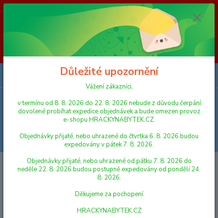
Vážení zákazníci, v termínu od 8. 8. 2026 do 23. 8. 2026 nebude z
důvodu čerpání dovolené probíhat expedice objednávek a bude omezen
provoz e-shopu HRACKYNABYTEK.CZ. Objednávky přijaté, nebo
uhrazené do čtvrtka 6. 8. 2026 budou expedovány v pátek 7. 8. 2026.
Objednávky přijaté, nebo uhrazené od pátku 7. 8. 2026 do neděle 23. 8.
2026 budou postupně expedovány od pondělí 24. 8. 2026. Děkujeme za
pochopení HRACKYNABYTEK.CZ
Důležité upozornění
0
ks
za
0,00 Kč
Vážení zákazníci,
v termínu od 8. 8. 2026 do 22. 8. 2026 nebude z důvodu čerpání
Menu
dovolené probíhat expedice objednávek a bude omezen provoz
e-shopu HRACKYNABYTEK.CZ.
Objednávky přijaté, nebo uhrazené do čtvrtka 6. 8. 2026 budou
Hledat
expedovány v pátek 7. 8. 2026.
Objednávky přijaté, nebo uhrazené od pátku 7. 8. 2026 do
Úvod
FIGURKY A ZVÍŘÁTKA
Schleich 14759 Zvířátko - antilopa Oryx
neděle 22. 8. 2026 budou postupně expedovány od pondělí 24.
8. 2026.
Schleich 14759 Zvířátko -
Děkujeme za pochopení
antilopa Oryx
HRACKYNABYTEK.CZ