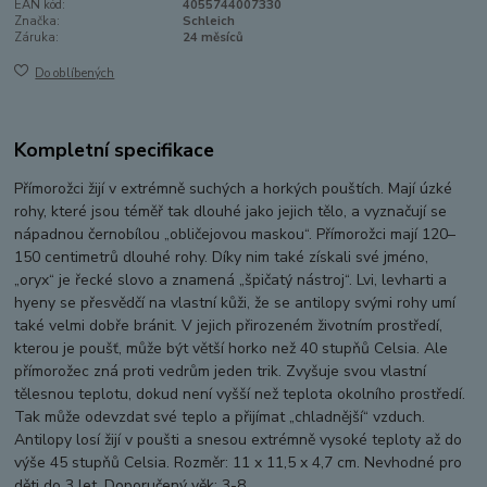
EAN kód:
4055744007330
Značka:
Schleich
Záruka:
24 měsíců
Do oblíbených
Kompletní specifikace
Přímorožci žijí v extrémně suchých a horkých pouštích. Mají úzké
rohy, které jsou téměř tak dlouhé jako jejich tělo, a vyznačují se
nápadnou černobílou „obličejovou maskou“. Přímorožci mají 120–
150 centimetrů dlouhé rohy. Díky nim také získali své jméno,
„oryx“ je řecké slovo a znamená „špičatý nástroj“. Lvi, levharti a
hyeny se přesvědčí na vlastní kůži, že se antilopy svými rohy umí
také velmi dobře bránit. V jejich přirozeném životním prostředí,
kterou je poušť, může být větší horko než 40 stupňů Celsia. Ale
přímorožec zná proti vedrům jeden trik. Zvyšuje svou vlastní
tělesnou teplotu, dokud není vyšší než teplota okolního prostředí.
Tak může odevzdat své teplo a přijímat „chladnější“ vzduch.
Antilopy losí žijí v poušti a snesou extrémně vysoké teploty až do
výše 45 stupňů Celsia. Rozměr: 11 x 11,5 x 4,7 cm. Nevhodné pro
děti do 3 let. Doporučený věk: 3-8