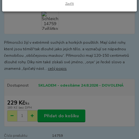
Zavřít
Přímorožci žijí v extrémně suchých a horkých pouštích. Mají úzké rohy,
které jsou téměř tak dlouhé jako jejich tělo, a vyznačují se nápadnou
černobílou „obličejovou maskou“. Přímorožci mají 120–150 centimetrů
dlouhé rohy. Díky nim také získali své jméno, „oryx“ je řecké slovo a
znamená „špičatý nást...
celý popis
Dostupnost
SKLADEM - odesíláme 24.8.2026 - DOVOLENÁ
229 Kč
/
ks
189 Kč
bez DPH
Přidat do košíku
Číslo produktu:
14759