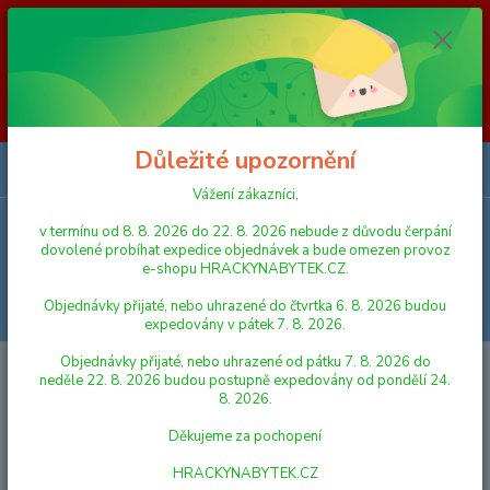
Vážení zákazníci, v termínu od 8. 8. 2026 do 23. 8. 2026 nebude z
důvodu čerpání dovolené probíhat expedice objednávek a bude omezen
provoz e-shopu HRACKYNABYTEK.CZ. Objednávky přijaté, nebo
uhrazené do čtvrtka 6. 8. 2026 budou expedovány v pátek 7. 8. 2026.
Objednávky přijaté, nebo uhrazené od pátku 7. 8. 2026 do neděle 23. 8.
2026 budou postupně expedovány od pondělí 24. 8. 2026. Děkujeme za
pochopení HRACKYNABYTEK.CZ
Důležité upozornění
0
ks
za
0,00 Kč
Vážení zákazníci,
v termínu od 8. 8. 2026 do 22. 8. 2026 nebude z důvodu čerpání
Menu
dovolené probíhat expedice objednávek a bude omezen provoz
e-shopu HRACKYNABYTEK.CZ.
Objednávky přijaté, nebo uhrazené do čtvrtka 6. 8. 2026 budou
Hledat
expedovány v pátek 7. 8. 2026.
Objednávky přijaté, nebo uhrazené od pátku 7. 8. 2026 do
Úvod
FIGURKY A ZVÍŘÁTKA
Schleich 14793 Zvířátko - lenochod
neděle 22. 8. 2026 budou postupně expedovány od pondělí 24.
8. 2026.
Schleich 14793 Zvířátko -
Děkujeme za pochopení
lenochod
HRACKYNABYTEK.CZ