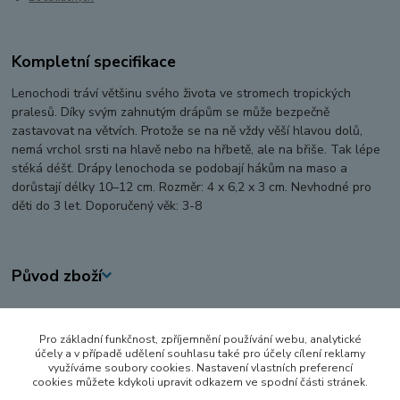
Kompletní specifikace
Lenochodi tráví většinu svého života ve stromech tropických
pralesů. Díky svým zahnutým drápům se může bezpečně
zastavovat na větvích. Protože se na ně vždy věší hlavou dolů,
nemá vrchol srsti na hlavě nebo na hřbetě, ale na břiše. Tak lépe
stéká déšť. Drápy lenochoda se podobají hákům na maso a
dorůstají délky 10–12 cm. Rozměr: 4 x 6,2 x 3 cm. Nevhodné pro
děti do 3 let. Doporučený věk: 3-8
Původ zboží
Zboží zařazeno v kategoriích
Pro základní funkčnost, zpříjemnění používání webu, analytické
FIGURKY A ZVÍŘÁTKA
účely a v případě udělení souhlasu také pro účely cílení reklamy
využíváme soubory cookies. Nastavení vlastních preferencí
SCHLEICH
cookies můžete kdykoli upravit odkazem ve spodní části stránek.