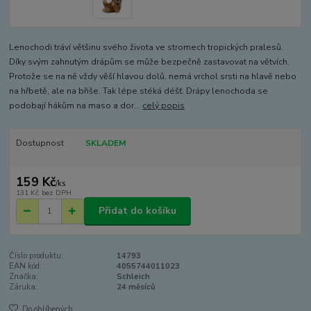
Lenochodi tráví většinu svého života ve stromech tropických pralesů.
Díky svým zahnutým drápům se může bezpečně zastavovat na větvích.
Protože se na ně vždy věší hlavou dolů, nemá vrchol srsti na hlavě nebo
na hřbetě, ale na břiše. Tak lépe stéká déšť. Drápy lenochoda se
podobají hákům na maso a dor...
celý popis
Dostupnost
SKLADEM
159 Kč
/
ks
131 Kč
bez DPH
Přidat do košíku
Číslo produktu:
14793
EAN kód:
4055744011023
Značka:
Schleich
Záruka:
24 měsíců
Do oblíbených