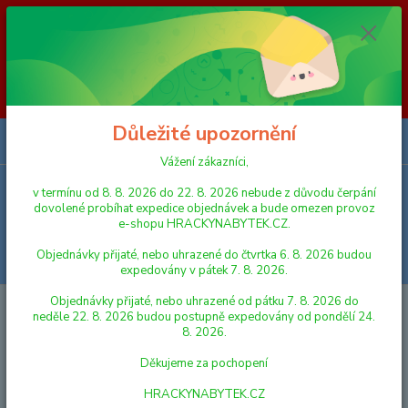
Vážení zákazníci, v termínu od 8. 8. 2026 do 23. 8. 2026 nebude z
důvodu čerpání dovolené probíhat expedice objednávek a bude omezen
provoz e-shopu HRACKYNABYTEK.CZ. Objednávky přijaté, nebo
uhrazené do čtvrtka 6. 8. 2026 budou expedovány v pátek 7. 8. 2026.
Objednávky přijaté, nebo uhrazené od pátku 7. 8. 2026 do neděle 23. 8.
2026 budou postupně expedovány od pondělí 24. 8. 2026. Děkujeme za
pochopení HRACKYNABYTEK.CZ
Důležité upozornění
0
ks
za
0,00 Kč
Vážení zákazníci,
v termínu od 8. 8. 2026 do 22. 8. 2026 nebude z důvodu čerpání
Menu
dovolené probíhat expedice objednávek a bude omezen provoz
e-shopu HRACKYNABYTEK.CZ.
Objednávky přijaté, nebo uhrazené do čtvrtka 6. 8. 2026 budou
Hledat
expedovány v pátek 7. 8. 2026.
Objednávky přijaté, nebo uhrazené od pátku 7. 8. 2026 do
Úvod
FIGURKY A ZVÍŘÁTKA
SCHLEICH
Schleich 14800 Zvířátko -
neděle 22. 8. 2026 budou postupně expedovány od pondělí 24.
lední medvěd
8. 2026.
Schleich 14800 Zvířátko - lední
Děkujeme za pochopení
medvěd
HRACKYNABYTEK.CZ