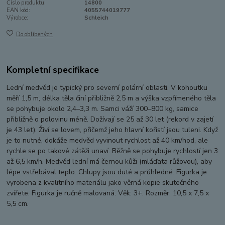
Číslo produktu:
14800
EAN kód:
4055744019777
Výrobce:
Schleich
Do oblíbených
Kompletní specifikace
Lední medvěd je typický pro severní polární oblasti. V kohoutku
měří 1,5 m, délka těla činí přibližně 2,5 m a výška vzpřímeného těla
se pohybuje okolo 2,4–3,3 m. Samci váží 300–800 kg, samice
přibližně o polovinu méně. Dožívají se 25 až 30 let (rekord v zajetí
je 43 let). Živí se lovem, přičemž jeho hlavní kořistí jsou tuleni. Když
je to nutné, dokáže medvěd vyvinout rychlost až 40 km/hod, ale
rychle se po takové zátěži unaví. Běžně se pohybuje rychlostí jen 3
až 6,5 km/h. Medvěd lední má černou kůži (mláďata růžovou), aby
lépe vstřebával teplo. Chlupy jsou duté a průhledné. Figurka je
vyrobena z kvalitního materiálu jako věrná kopie skutečného
zvířete. Figurka je ručně malovaná. Věk: 3+. Rozměr: 10,5 x 7,5 x
5,5 cm.