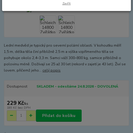
Zavřít
Lední medvěd je typický pro severní polární oblasti. V kohoutku měří
1,5 m, délka těla činí přibližně 2,5 m a výška vzpřímeného těla se
pohybuje okolo 2,4–3,3 m. Samci váží 300–800 kg, samice přibližně o
polovinu méně. Dožívají se 25 až 30 let (rekord v zajetí je 43 let). Živí se
lovem, přičemž jeho...
celý popis
Dostupnost
SKLADEM - odesíláme 24.8.2026 - DOVOLENÁ
229 Kč
/
ks
189 Kč
bez DPH
Přidat do košíku