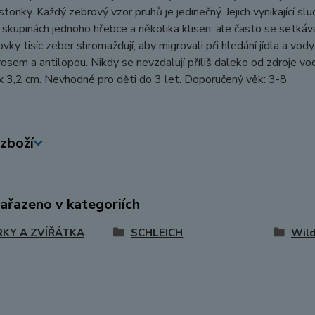
stonky. Každý zebrový vzor pruhů je jedinečný. Jejich vynikající sl
 skupinách jednoho hřebce a několika klisen, ale často se setkáv
ovky tisíc zeber shromažďují, aby migrovali při hledání jídla a vod
rosem a antilopou. Nikdy se nevzdalují příliš daleko od zdroje vody
x 3,2 cm. Nevhodné pro děti do 3 let. Doporučený věk: 3-8
zboží
zařazeno v kategoriích
RKY A ZVÍŘÁTKA
SCHLEICH
Wild