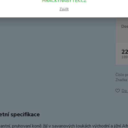
HRACKYNABYTEK.CZ
zrak j
skupin
Zavřít
Dos
22
189
Číslo p
Značka:
Do 
tní specifikace
ntní, pruhovaní koně žijí v savanových loukách východní a jižní Afr