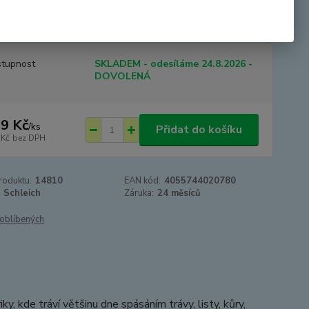
im pomáhají uniknout dravcům. Obvykle žijí v rodinných
ách jednoho hřebce...
celý popis
tupnost
SKLADEM - odesíláme 24.8.2026 -
DOVOLENÁ
9 Kč
/
ks
Přidat do košíku
 Kč
bez DPH
roduktu:
14810
EAN kód:
4055744020780
Schleich
Záruka:
24 měsíců
oblíbených
iky, kde tráví většinu dne spásáním trávy, listy, kůry,