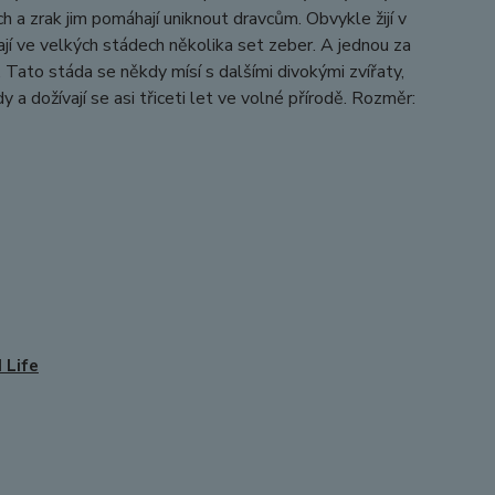
uch a zrak jim pomáhají uniknout dravcům. Obvykle žijí v
ají ve velkých stádech několika set zeber. A jednou za
y. Tato stáda se někdy mísí s dalšími divokými zvířaty,
 a dožívají se asi třiceti let ve volné přírodě. Rozměr:
 Life