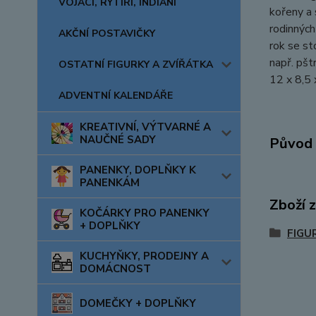
VOJÁCI, RYTÍŘI, INDIÁNI
kořeny a 
rodinných
AKČNÍ POSTAVIČKY
rok se st
např. pšt
OSTATNÍ FIGURKY A ZVÍŘÁTKA
12 x 8,5 
ADVENTNÍ KALENDÁŘE
KREATIVNÍ, VÝTVARNÉ A
NAUČNÉ SADY
Původ 
PANENKY, DOPLŇKY K
PANENKÁM
Zboží 
KOČÁRKY PRO PANENKY
+ DOPLŇKY
FIGU
KUCHYŇKY, PRODEJNY A
DOMÁCNOST
DOMEČKY + DOPLŇKY