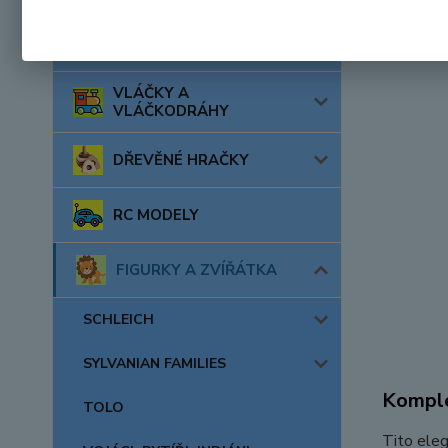
AUTA, LODĚ, LETADLA
VLÁČKY A
VLÁČKODRÁHY
DŘEVĚNÉ HRAČKY
RC MODELY
FIGURKY A ZVÍŘÁTKA
SCHLEICH
SYLVANIAN FAMILIES
Komple
TOLO
Tito elega