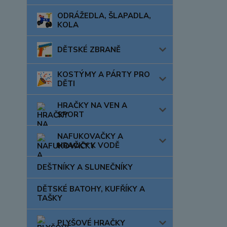
ODRÁŽEDLA, ŠLAPADLA,
KOLA
DĚTSKÉ ZBRANĚ
KOSTÝMY A PÁRTY PRO
DĚTI
HRAČKY NA VEN A
SPORT
NAFUKOVAČKY A
HRAČKY K VODĚ
DEŠTNÍKY A SLUNEČNÍKY
DĚTSKÉ BATOHY, KUFŘÍKY A
TAŠKY
PLYŠOVÉ HRAČKY