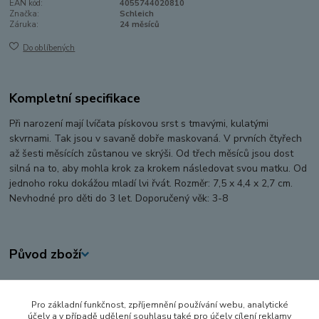
EAN kód:
4055744020810
Značka:
Schleich
Záruka:
24 měsíců
Do oblíbených
Kompletní specifikace
Při narození mají lvíčata pískovou srst s tmavými, kulatými
skvrnami. Tak jsou v savaně dobře maskovaná. V prvních čtyřech
až šesti měsících zůstanou ve skrýši. Od třech měsíců jsou dost
silná na to, aby mohla krok za krokem následovat svou matku. Od
jednoho roku dokážou mladí lvi řvát. Rozměr: 7,5 x 4,4 x 2,7 cm.
Nevhodné pro děti do 3 let. Doporučený věk: 3-8
Původ zboží
Zboží zařazeno v kategoriích
Pro základní funkčnost, zpříjemnění používání webu, analytické
FIGURKY A ZVÍŘÁTKA
účely a v případě udělení souhlasu také pro účely cílení reklamy