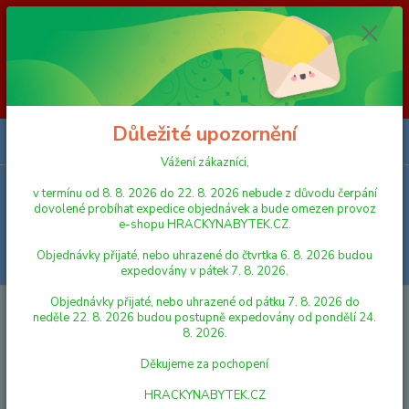
Vážení zákazníci, v termínu od 8. 8. 2026 do 23. 8. 2026 nebude z
důvodu čerpání dovolené probíhat expedice objednávek a bude omezen
provoz e-shopu HRACKYNABYTEK.CZ. Objednávky přijaté, nebo
uhrazené do čtvrtka 6. 8. 2026 budou expedovány v pátek 7. 8. 2026.
Objednávky přijaté, nebo uhrazené od pátku 7. 8. 2026 do neděle 23. 8.
2026 budou postupně expedovány od pondělí 24. 8. 2026. Děkujeme za
pochopení HRACKYNABYTEK.CZ
Důležité upozornění
0
ks
za
0,00 Kč
Vážení zákazníci,
v termínu od 8. 8. 2026 do 22. 8. 2026 nebude z důvodu čerpání
Menu
dovolené probíhat expedice objednávek a bude omezen provoz
e-shopu HRACKYNABYTEK.CZ.
Objednávky přijaté, nebo uhrazené do čtvrtka 6. 8. 2026 budou
Hledat
expedovány v pátek 7. 8. 2026.
Objednávky přijaté, nebo uhrazené od pátku 7. 8. 2026 do
Úvod
FIGURKY A ZVÍŘÁTKA
Schleich 14813 Zvířátko - lví mládě
neděle 22. 8. 2026 budou postupně expedovány od pondělí 24.
8. 2026.
Schleich 14813 Zvířátko - lví
Děkujeme za pochopení
mládě
HRACKYNABYTEK.CZ