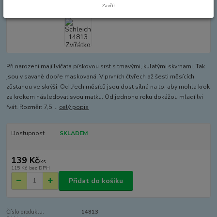
Zavřít
Při narození mají lvíčata pískovou srst s tmavými, kulatými skvrnami. Tak
jsou v savaně dobře maskovaná. V prvních čtyřech až šesti měsících
zůstanou ve skrýši. Od třech měsíců jsou dost silná na to, aby mohla krok
za krokem následovat svou matku. Od jednoho roku dokážou mladí lvi
řvát. Rozměr: 7,5 ...
celý popis
Dostupnost
SKLADEM
139 Kč
/
ks
115 Kč
bez DPH
Přidat do košíku
Číslo produktu:
14813