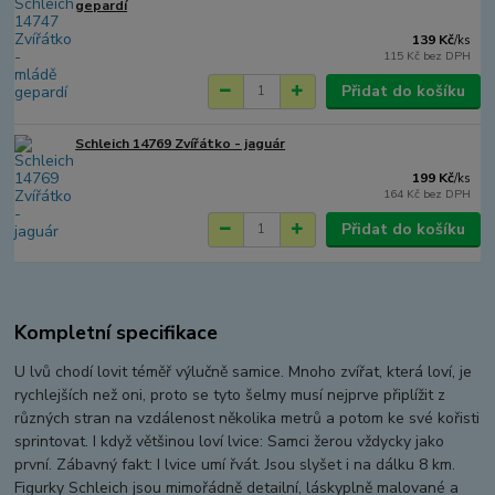
gepardí
139 Kč
/
ks
115 Kč
bez DPH
Přidat do košíku
Schleich 14769 Zvířátko - jaguár
199 Kč
/
ks
164 Kč
bez DPH
Přidat do košíku
Kompletní specifikace
U lvů chodí lovit téměř výlučně samice. Mnoho zvířat, která loví, je
rychlejších než oni, proto se tyto šelmy musí nejprve připlížit z
různých stran na vzdálenost několika metrů a potom ke své kořisti
sprintovat. I když většinou loví lvice: Samci žerou vždycky jako
první. Zábavný fakt: I lvice umí řvát. Jsou slyšet i na dálku 8 km.
Figurky Schleich jsou mimořádně detailní, láskyplně malované a