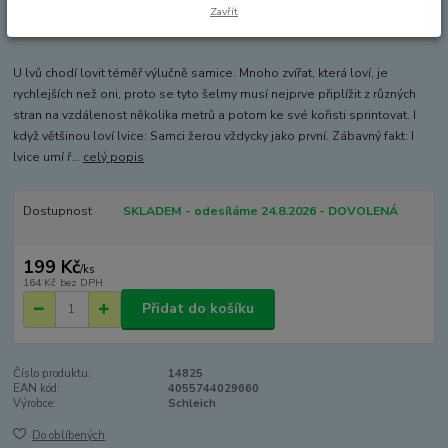
Zavřít
U lvů chodí lovit téměř výlučně samice. Mnoho zvířat, která loví, je
rychlejších než oni, proto se tyto šelmy musí nejprve připlížit z různých
stran na vzdálenost několika metrů a potom ke své kořisti sprintovat. I
když většinou loví lvice: Samci žerou vždycky jako první. Zábavný fakt: I
lvice umí ř...
celý popis
Dostupnost
SKLADEM - odesíláme 24.8.2026 - DOVOLENÁ
199 Kč
/
ks
164 Kč
bez DPH
Přidat do košíku
Číslo produktu:
14825
EAN kód:
4055744029660
Výrobce:
Schleich
Do oblíbených