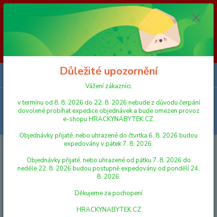
Vážení zákazníci, v termínu od 8. 8. 2026 do 23. 8. 2026 nebude z
důvodu čerpání dovolené probíhat expedice objednávek a bude omezen
provoz e-shopu HRACKYNABYTEK.CZ. Objednávky přijaté, nebo
uhrazené do čtvrtka 6. 8. 2026 budou expedovány v pátek 7. 8. 2026.
Objednávky přijaté, nebo uhrazené od pátku 7. 8. 2026 do neděle 23. 8.
2026 budou postupně expedovány od pondělí 24. 8. 2026. Děkujeme za
pochopení HRACKYNABYTEK.CZ
Důležité upozornění
0
ks
za
0,00 Kč
Vážení zákazníci,
Menu
v termínu od 8. 8. 2026 do 22. 8. 2026 nebude z důvodu čerpání
dovolené probíhat expedice objednávek a bude omezen provoz
e-shopu HRACKYNABYTEK.CZ.
Hledat
Objednávky přijaté, nebo uhrazené do čtvrtka 6. 8. 2026 budou
expedovány v pátek 7. 8. 2026.
Úvod
FIGURKY A ZVÍŘÁTKA
Schleich 14825 Zvířátko - Lvice
Objednávky přijaté, nebo uhrazené od pátku 7. 8. 2026 do
Schleich 14825 Zvířátko - Lvice
neděle 22. 8. 2026 budou postupně expedovány od pondělí 24.
8. 2026.
Děkujeme za pochopení
HRACKYNABYTEK.CZ