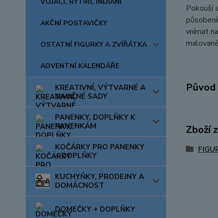
VOJÁCI, RYTÍŘI, INDIÁNI
Pokouší s
působením
AKČNÍ POSTAVIČKY
vnímat na
malované 
OSTATNÍ FIGURKY A ZVÍŘÁTKA
ADVENTNÍ KALENDÁŘE
Původ 
KREATIVNÍ, VÝTVARNÉ A
NAUČNÉ SADY
PANENKY, DOPLŇKY K
PANENKÁM
Zboží 
KOČÁRKY PRO PANENKY
FIGU
+ DOPLŇKY
KUCHYŇKY, PRODEJNY A
DOMÁCNOST
DOMEČKY + DOPLŇKY