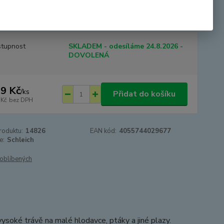
a nezemřou následkem kousnutí, ale působením jedovaté
y, kterou do nich vpraví ze...
celý popis
tupnost
SKLADEM - odesíláme 24.8.2026 -
DOVOLENÁ
9 Kč
/
ks
Přidat do košíku
 Kč
bez DPH
roduktu:
14826
EAN kód:
4055744029677
e:
Schleich
oblíbených
vysoké trávě na malé hlodavce, ptáky a jiné plazy.