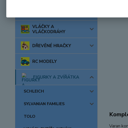
AUTA, LODĚ, LETADLA
VLÁČKY A
VLÁČKODRÁHY
DŘEVĚNÉ HRAČKY
RC MODELY
FIGURKY A ZVÍŘÁTKA
SCHLEICH
SYLVANIAN FAMILIES
Komple
TOLO
Varan kom