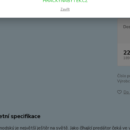
HRACKYNABYTEK.CZ
zvířat
tekutin
Zavřít
Dos
22
189
Číslo p
Výrobc
Do 
tní specifikace
odský je největší ještěr na světě. Jako číhající predátor čeká ve 