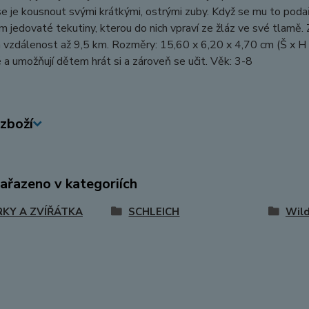
e je kousnout svými krátkými, ostrými zuby. Když se mu to poda
 jedovaté tekutiny, kterou do nich vpraví ze žláz ve své tlamě.
 vzdálenost až 9,5 km. Rozměry: 15,60 x 6,20 x 4,70 cm (Š x H x
a umožňují dětem hrát si a zároveň se učit. Věk: 3-8
zboží
zařazeno v kategoriích
RKY A ZVÍŘÁTKA
SCHLEICH
Wild