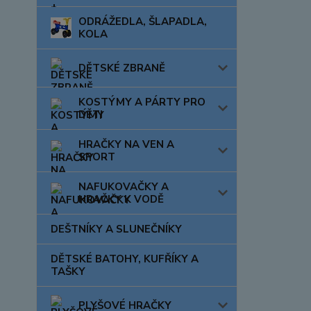
ODRÁŽEDLA, ŠLAPADLA,
KOLA
DĚTSKÉ ZBRANĚ
KOSTÝMY A PÁRTY PRO
DĚTI
HRAČKY NA VEN A
SPORT
NAFUKOVAČKY A
HRAČKY K VODĚ
DEŠTNÍKY A SLUNEČNÍKY
DĚTSKÉ BATOHY, KUFŘÍKY A
TAŠKY
PLYŠOVÉ HRAČKY