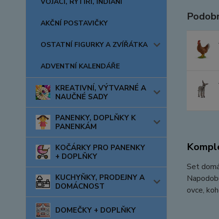
VOJÁCI, RYTÍŘI, INDIÁNI
Podobn
AKČNÍ POSTAVIČKY
OSTATNÍ FIGURKY A ZVÍŘÁTKA
ADVENTNÍ KALENDÁŘE
KREATIVNÍ, VÝTVARNÉ A
NAUČNÉ SADY
PANENKY, DOPLŇKY K
PANENKÁM
Komple
KOČÁRKY PRO PANENKY
+ DOPLŇKY
Set domác
KUCHYŇKY, PRODEJNY A
Napodobuj
DOMÁCNOST
ovce, ko
DOMEČKY + DOPLŇKY