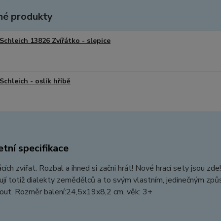
é produkty
Schleich 13826 Zvířátko - slepice
Schleich - oslík hříbě
tní specifikace
ích zvířat. Rozbal a ihned si začni hrát! Nové hrací sety jsou zd
í totiž dialekty zemědělců a to svým vlastním, jedinečným způso
hout. Rozměr balení:24,5x19x8,2 cm. věk: 3+