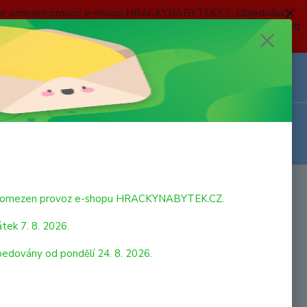
 a bude omezen provoz e-shopu HRACKYNABYTEK.CZ. Objednávky
 7. 8. 2026 do neděle 23. 8. 2026 budou postupně expedovány od
Z
Přihlášení
0
ks
za
0,00 Kč
bude omezen provoz e-shopu HRACKYNABYTEK.CZ.
tek 7. 8. 2026.
pedovány od pondělí 24. 8. 2026.
ácích zvířat. Rozbal a ihned si začni hrát! Nové hrací sety
de! Krávy vydávají ´´múúú´´ v každém regionu trochu jinak.
bují totiž dialekty zemědělců a to svým vlastním, jedinečným