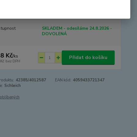
em. Sada obsahuje 4 figurky zvířátek. Kráva, oslík, ovce,
. Rozměr balení:24,5x19x8,2 cm....
celý popis
tupnost
SKLADEM - odesíláme 24.8.2026 -
DOVOLENÁ
8 Kč
/
ks
Přidat do košíku
 Kč
bez DPH
roduktu:
42385/4012587
EAN kód:
4059433721347
e:
Schleich
oblíbených