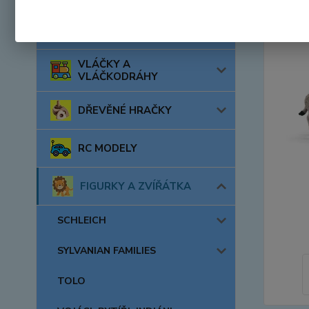
AUTA, LODĚ, LETADLA
VLÁČKY A
VLÁČKODRÁHY
DŘEVĚNÉ HRAČKY
RC MODELY
FIGURKY A ZVÍŘÁTKA
SCHLEICH
SYLVANIAN FAMILIES
TOLO