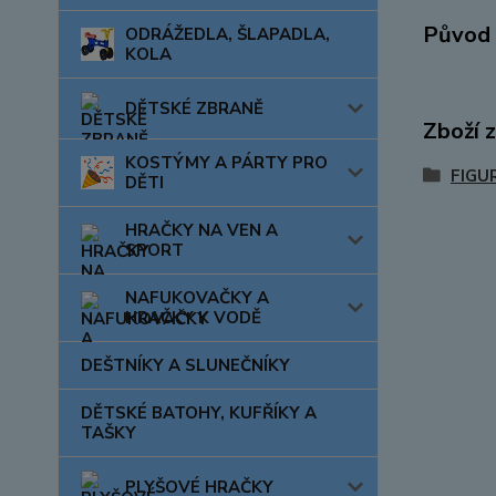
Původ 
ODRÁŽEDLA, ŠLAPADLA,
KOLA
DĚTSKÉ ZBRANĚ
Zboží 
KOSTÝMY A PÁRTY PRO
FIGU
DĚTI
HRAČKY NA VEN A
SPORT
NAFUKOVAČKY A
HRAČKY K VODĚ
DEŠTNÍKY A SLUNEČNÍKY
DĚTSKÉ BATOHY, KUFŘÍKY A
TAŠKY
PLYŠOVÉ HRAČKY