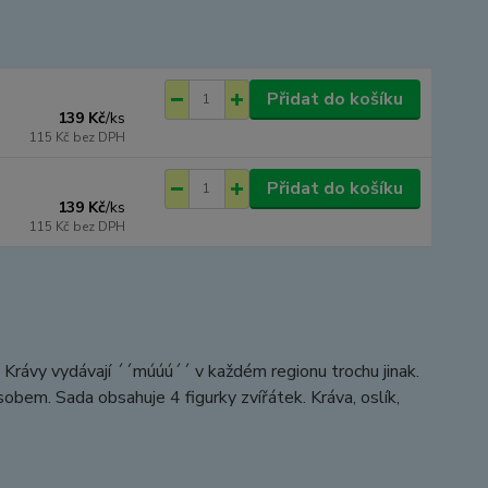
Přidat do košíku
139 Kč
/
ks
115 Kč
bez DPH
Přidat do košíku
139 Kč
/
ks
115 Kč
bez DPH
e! Krávy vydávají ´´múúú´´ v každém regionu trochu jinak.
bem. Sada obsahuje 4 figurky zvířátek. Kráva, oslík,