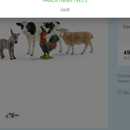
HRACKYNABYTEK.CZ
způsob
kohout
Zavřít
Dos
49
412
Číslo p
Výrobc
Do 