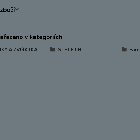
zboží
zařazeno v kategoriích
RKY A ZVÍŘÁTKA
SCHLEICH
Far