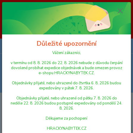
Vážení zákazníci, v termínu od 8. 8. 2026 do 23. 8. 2026 nebude z
důvodu čerpání dovolené probíhat expedice objednávek a bude omezen
provoz e-shopu HRACKYNABYTEK.CZ. Objednávky přijaté, nebo
uhrazené do čtvrtka 6. 8. 2026 budou expedovány v pátek 7. 8. 2026.
Objednávky přijaté, nebo uhrazené od pátku 7. 8. 2026 do neděle 23. 8.
2026 budou postupně expedovány od pondělí 24. 8. 2026. Děkujeme za
pochopení HRACKYNABYTEK.CZ
Důležité upozornění
0
ks
za
0,00 Kč
Vážení zákazníci,
v termínu od 8. 8. 2026 do 22. 8. 2026 nebude z důvodu čerpání
Menu
dovolené probíhat expedice objednávek a bude omezen provoz
e-shopu HRACKYNABYTEK.CZ.
Objednávky přijaté, nebo uhrazené do čtvrtka 6. 8. 2026 budou
Hledat
expedovány v pátek 7. 8. 2026.
Objednávky přijaté, nebo uhrazené od pátku 7. 8. 2026 do
Úvod
FIGURKY A ZVÍŘÁTKA
Schleich 42463 Doplňky pro koňskou show
neděle 22. 8. 2026 budou postupně expedovány od pondělí 24.
- péče
8. 2026.
Schleich 42463 Doplňky pro
Děkujeme za pochopení
koňskou show - péče
HRACKYNABYTEK.CZ