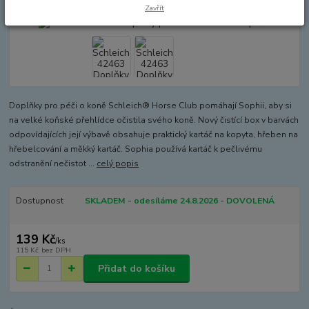
Zavřít
Doplňky pro péči o koně Schleich® Horse Club pomáhají Sophii, aby si
na velké koňské přehlídce očistila svého koně. Nový čistící box v barvách
odpovídajících její výbavě obsahuje praktický kartáč na kopyta, hřeben na
hřebelcování a měkký kartáč. Sophia používá kartáč k pečlivému
odstranění nečistot ...
celý popis
Dostupnost
SKLADEM - odesíláme 24.8.2026 - DOVOLENÁ
139 Kč
/
ks
115 Kč
bez DPH
Přidat do košíku