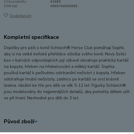
Číslo produktu:
42463
EAN kód:
4055744030093
Do oblíbených
Kompletní specifikace
Doplňky pro péči o koně Schleich® Horse Club pomáhají Sophii,
aby si na velké koňské přehlídce očistila svého koně. Nový čistící
box v barvách odpovídajících její výbavě obsahuje praktický kartáč
na kopyta, hřeben na hřebelcování a měkký kartáč. Sophia
používá kartáč k pečlivému odstranění nečistot z kopyta. Hřeben
odstraňuje hrubé nečistoty, zatímco po kartáči se srst krásně
leskne. Ideální ke hře pro děti ve věk 5-12 let. Figurky Schleich®
jsou modelovány do nejjemnějších detailů, aby pomohly dětem učit
se při hraní. Nevhodné pro děti do 3 let.
Původ zboží