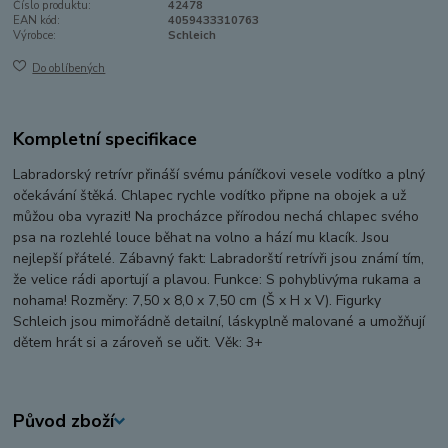
Číslo produktu:
42478
EAN kód:
4059433310763
Výrobce:
Schleich
Do oblíbených
Kompletní specifikace
Labradorský retrívr přináší svému páníčkovi vesele vodítko a plný
očekávání štěká. Chlapec rychle vodítko připne na obojek a už
můžou oba vyrazit! Na procházce přírodou nechá chlapec svého
psa na rozlehlé louce běhat na volno a hází mu klacík. Jsou
nejlepší přátelé. Zábavný fakt: Labradorští retrívři jsou známí tím,
že velice rádi aportují a plavou. Funkce: S pohyblivýma rukama a
nohama! Rozměry: 7,50 x 8,0 x 7,50 cm (Š x H x V). Figurky
Schleich jsou mimořádně detailní, láskyplně malované a umožňují
dětem hrát si a zároveň se učit. Věk: 3+
Původ zboží