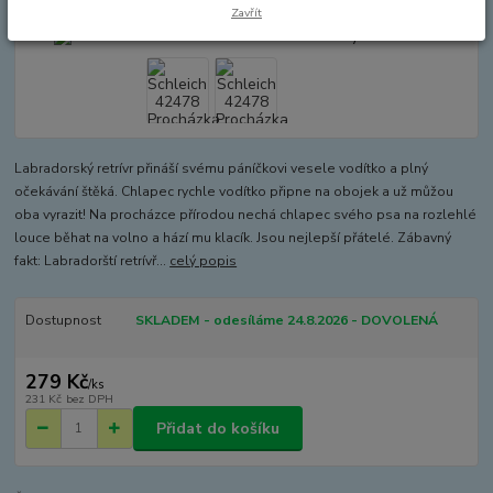
Zavřít
Labradorský retrívr přináší svému páníčkovi vesele vodítko a plný
očekávání štěká. Chlapec rychle vodítko připne na obojek a už můžou
oba vyrazit! Na procházce přírodou nechá chlapec svého psa na rozlehlé
louce běhat na volno a hází mu klacík. Jsou nejlepší přátelé. Zábavný
fakt: Labradorští retrívř...
celý popis
Dostupnost
SKLADEM - odesíláme 24.8.2026 - DOVOLENÁ
279 Kč
/
ks
231 Kč
bez DPH
Přidat do košíku