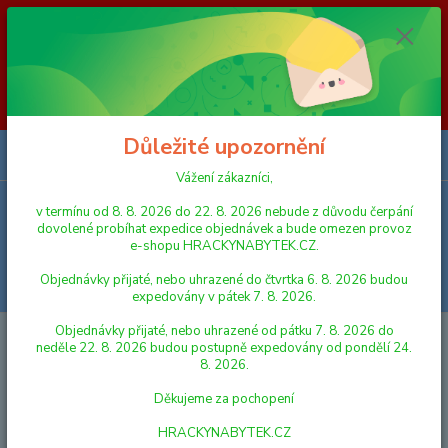
Vážení zákazníci, v termínu od 8. 8. 2026 do 23. 8. 2026 nebude z
důvodu čerpání dovolené probíhat expedice objednávek a bude omezen
provoz e-shopu HRACKYNABYTEK.CZ. Objednávky přijaté, nebo
uhrazené do čtvrtka 6. 8. 2026 budou expedovány v pátek 7. 8. 2026.
Objednávky přijaté, nebo uhrazené od pátku 7. 8. 2026 do neděle 23. 8.
2026 budou postupně expedovány od pondělí 24. 8. 2026. Děkujeme za
pochopení HRACKYNABYTEK.CZ
Důležité upozornění
0
ks
za
0,00 Kč
Vážení zákazníci,
v termínu od 8. 8. 2026 do 22. 8. 2026 nebude z důvodu čerpání
Menu
dovolené probíhat expedice objednávek a bude omezen provoz
e-shopu HRACKYNABYTEK.CZ.
Objednávky přijaté, nebo uhrazené do čtvrtka 6. 8. 2026 budou
Hledat
expedovány v pátek 7. 8. 2026.
Objednávky přijaté, nebo uhrazené od pátku 7. 8. 2026 do
Úvod
FIGURKY A ZVÍŘÁTKA
Schleich 42478 Procházka s Labradorským
neděle 22. 8. 2026 budou postupně expedovány od pondělí 24.
retrívrem
8. 2026.
Schleich 42478 Procházka s
Děkujeme za pochopení
Labradorským retrívrem
HRACKYNABYTEK.CZ